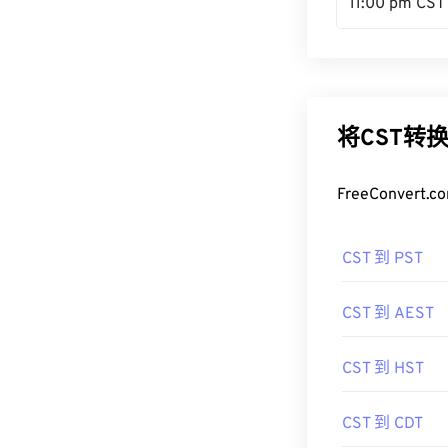
11:00 pm CST
将CST转
FreeConve
CST 到 PST
CST 到 AEST
CST 到 HST
CST 到 CDT