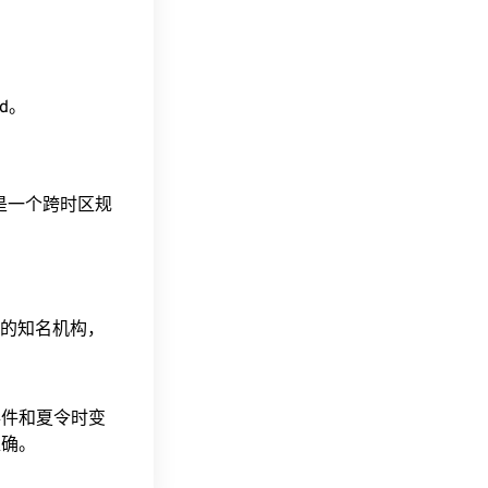
ad。
这是一个跨时区规
据的知名机构，
事件和夏令时变
准确。