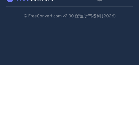
87
87
88
88
Deutsch
© FreeConvert.com
v2.30
保留所有权利 (2026)
89
89
Español
90
90
Français
91
91
Português
92
92
Italiano
93
93
94
94
Dutch
95
95
日本語
96
96
简体中文
97
97
繁體中文
98
98
한국어
99
99
Svenska