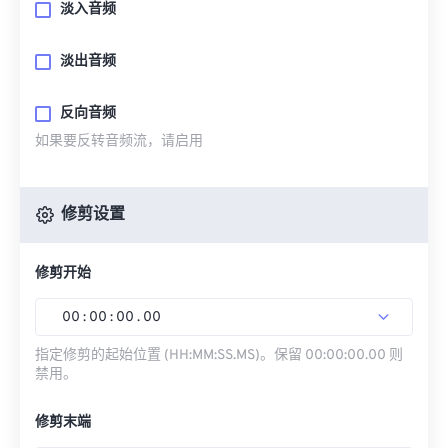
淡入音频
淡出音频
反向音频
如果要反转音频流，请启用
修剪设置
修剪开始
00
:
00
:
00
.
00
指定修剪的起始位置 (HH:MM:SS.MS)。保留 00:00:00.00 则
禁用。
修剪末端