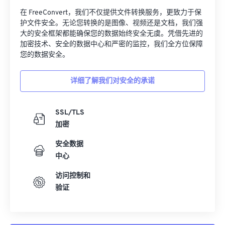
08
08
08
08
08
08
08
08
在 FreeConvert，我们不仅提供文件转换服务，更致力于保
09
09
09
09
09
09
09
09
护文件安全。无论您转换的是图像、视频还是文档，我们强
大的安全框架都能确保您的数据始终安全无虞。凭借先进的
10
10
10
10
10
10
10
10
加密技术、安全的数据中心和严密的监控，我们全方位保障
11
11
11
11
11
11
11
11
您的数据安全。
12
12
12
12
12
12
12
12
详细了解我们对安全的承诺
13
13
13
13
13
13
13
13
14
14
14
14
14
14
14
14
SSL/TLS
15
15
15
15
15
15
15
15
加密
16
16
16
16
16
16
16
16
安全数据
17
17
17
17
17
17
17
17
中心
18
18
18
18
18
18
18
18
访问控制和
验证
19
19
19
19
19
19
19
19
20
20
20
20
20
20
20
20
21
21
21
21
21
21
21
21