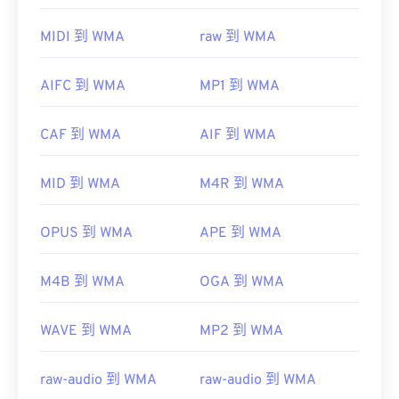
Player
支持 WMA 文件，并且通常是打开此类文件的
默认程序。然而，由于
WMA
文件相对普及，许多其
MIDI 到 WMA
raw 到 WMA
他播放器和程序也支持该文件类型。WMA 文件也经
常用于在线流媒体播放。
AIFC 到 WMA
MP1 到 WMA
其他可以打开 WMA 文件的程序包括
VLC 媒体播放器
和
UltraMixer
。对于移动设备，请尝试
OverDrive
CAF 到 WMA
AIF 到 WMA
Media Console
，它有适用于
Apple iOS
、
Google
Android
和
Windows Phone/Windows 10 Mobile 的
版
MID 到 WMA
M4R 到 WMA
本。
开发者：
微软
OPUS 到 WMA
APE 到 WMA
首次发行：
1999年
有用的链接：
M4B 到 WMA
OGA 到 WMA
https://en.wikipedia.org/wiki/Windows_Media_Audio
WAVE 到 WMA
MP2 到 WMA
https://docs.microsoft.com/en-
us/windows/desktop/medfound/windows-media-
codecs
raw-audio 到 WMA
raw-audio 到 WMA