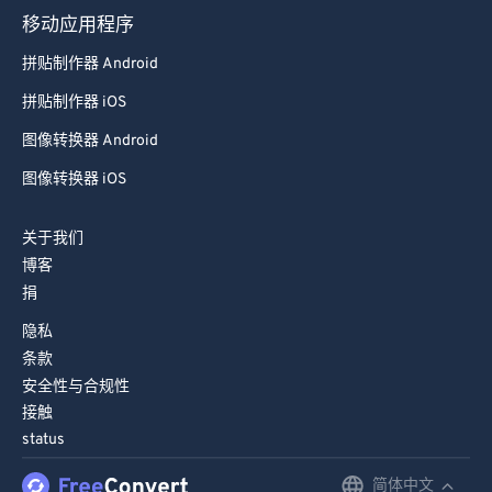
74
74
移动应用程序
75
75
拼贴制作器 Android
76
76
拼贴制作器 iOS
77
77
图像转换器 Android
78
78
图像转换器 iOS
79
79
80
80
关于我们
博客
81
81
捐
82
82
隐私
83
83
条款
84
84
安全性与合规性
接触
85
85
status
86
86
简体中文
English