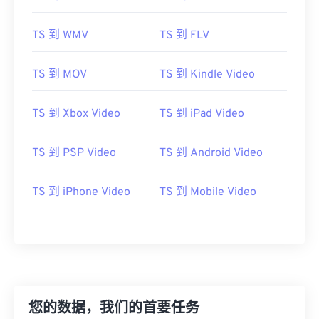
TS 到 WMV
TS 到 FLV
00
00
00
00
00
00
00
00
TS 到 MOV
TS 到 Kindle Video
TS 到 Xbox Video
TS 到 iPad Video
00
00
00
00
00
00
00
00
01
01
01
01
01
01
01
01
TS 到 PSP Video
TS 到 Android Video
02
02
02
02
02
02
02
02
TS 到 iPhone Video
TS 到 Mobile Video
03
03
03
03
03
03
03
03
04
04
04
04
04
04
04
04
05
05
05
05
05
05
05
05
06
06
06
06
06
06
06
06
07
07
07
07
07
07
07
07
您的数据，我们的首要任务