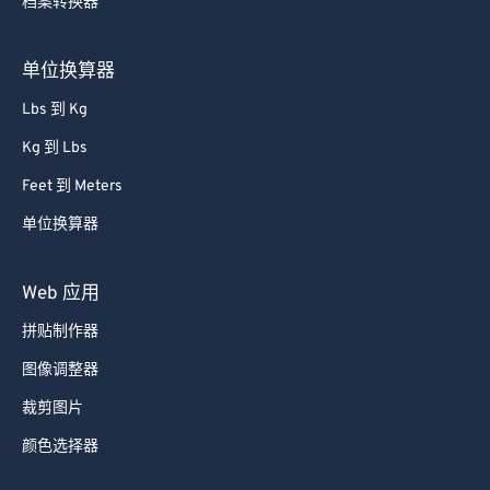
档案转换器
61
61
62
62
单位换算器
63
63
Lbs 到 Kg
64
64
Kg 到 Lbs
65
65
Feet 到 Meters
66
66
单位换算器
67
67
68
68
Web 应用
69
69
拼贴制作器
70
70
图像调整器
71
71
裁剪图片
72
72
颜色选择器
73
73