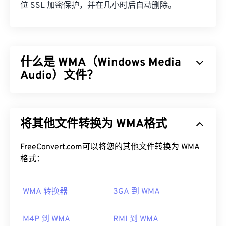
位 SSL 加密保护，并在几小时后自动删除。
什么是 WMA（Windows Media
Audio）文件？
微软最初开发了
Windows Media Audio (WMA)
文件格
式，以与 MP3 文件格式竞争。WMA 既是一种音频
将其他文件转换为 WMA格式
编解码器，也是一种音频格式。自 1999 年诞生以
来，WMA 不断发展，并推出了多个更新版本：
WMA Pro
FreeConvert.com可以将您的其他文件转换为 WMA
、
WMA Lossless
和
WMA Voice
。它是
Windows Media
格式：
的一个关键组件，但微软已停止了
Windows Media 的开发。
WMA 转换器
3GA 到 WMA
如何打开 WMA 文件？
作为
Windows Media
的核心组件，
Windows Media
M4P 到 WMA
RMI 到 WMA