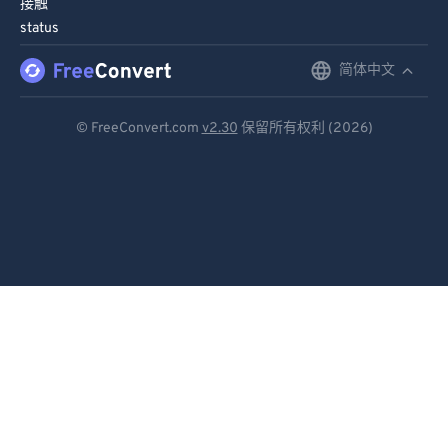
接触
91
91
status
92
92
简体中文
English
93
93
Deutsch
94
94
© FreeConvert.com
v2.30
保留所有权利 (2026)
Español
95
95
96
96
Français
97
97
Português
98
98
Italiano
99
99
Dutch
日本語
简体中文
繁體中文