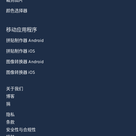
裁剪图片
78
78
颜色选择器
79
79
80
80
移动应用程序
81
81
拼贴制作器 Android
82
82
拼贴制作器 iOS
83
83
图像转换器 Android
84
84
图像转换器 iOS
85
85
关于我们
86
86
博客
87
87
捐
88
88
隐私
89
89
条款
安全性与合规性
90
90