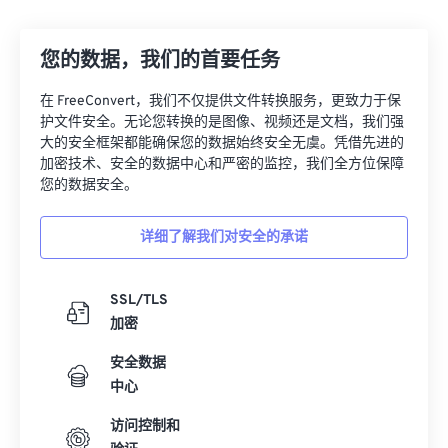
12
12
12
12
12
12
12
12
您的数据，我们的首要任务
13
13
13
13
13
13
13
13
14
14
14
14
14
14
14
14
在 FreeConvert，我们不仅提供文件转换服务，更致力于保
护文件安全。无论您转换的是图像、视频还是文档，我们强
15
15
15
15
15
15
15
15
大的安全框架都能确保您的数据始终安全无虞。凭借先进的
16
16
16
16
16
16
16
16
加密技术、安全的数据中心和严密的监控，我们全方位保障
您的数据安全。
17
17
17
17
17
17
17
17
18
18
18
18
18
18
18
18
详细了解我们对安全的承诺
19
19
19
19
19
19
19
19
20
20
20
20
20
20
20
20
SSL/TLS
加密
21
21
21
21
21
21
21
21
安全数据
22
22
22
22
22
22
22
22
中心
23
23
23
23
23
23
23
23
访问控制和
24
24
24
24
24
24