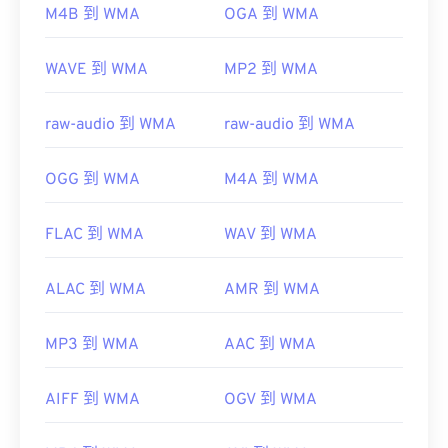
有用的链接：
M4B 到 WMA
OGA 到 WMA
https://en.wikipedia.org/wiki/Windows_Media_Audio
WAVE 到 WMA
MP2 到 WMA
https://docs.microsoft.com/en-
us/windows/desktop/medfound/windows-media-
codecs
raw-audio 到 WMA
raw-audio 到 WMA
OGG 到 WMA
M4A 到 WMA
FLAC 到 WMA
WAV 到 WMA
ALAC 到 WMA
AMR 到 WMA
MP3 到 WMA
AAC 到 WMA
AIFF 到 WMA
OGV 到 WMA