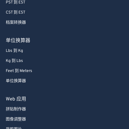
64
64
PST 到 EST
65
65
CST 到 EST
66
66
档案转换器
67
67
68
68
单位换算器
69
69
Lbs 到 Kg
70
70
Kg 到 Lbs
71
71
Feet 到 Meters
72
72
单位换算器
73
73
74
74
Web 应用
75
75
拼贴制作器
76
76
图像调整器
77
77