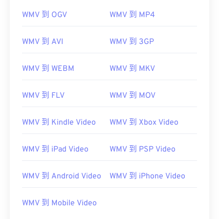
WMV 到 OGV
WMV 到 MP4
WMV 到 AVI
WMV 到 3GP
WMV 到 WEBM
WMV 到 MKV
WMV 到 FLV
WMV 到 MOV
WMV 到 Kindle Video
WMV 到 Xbox Video
WMV 到 iPad Video
WMV 到 PSP Video
WMV 到 Android Video
WMV 到 iPhone Video
WMV 到 Mobile Video
00
00
00
00
00
00
00
00