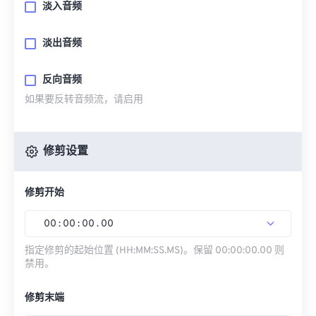
淡入音频
淡出音频
反向音频
如果要反转音频流，请启用
修剪设置
修剪开始
00
:
00
:
00
.
00
指定修剪的起始位置 (HH:MM:SS.MS)。保留 00:00:00.00 则
禁用。
修剪末端