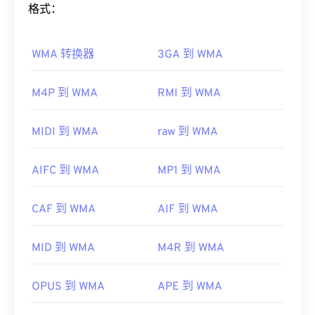
微软开发的，如今许多在线视频都是 WMV 文件。
Windows Media
格式：
的一个关键组件，但微软已停止了
VLC
Media Player
是另一个可靠的选择，它可以跨多
Windows Media 的开发。
个平台播放多媒体文件。
WMA 转换器
3GA 到 WMA
如何打开 WMA 文件？
WMV 也很容易转换为其他视频文件类型。但是，请
注意，转换过程可能会导致画质下降。如果需要转
作为
Windows Media
的核心组件，
Windows Media
M4P 到 WMA
RMI 到 WMA
换，
HandBrake
是一款免费的开源 WMV 文件转换工
Player
支持 WMA 文件，并且通常是打开此类文件的
具。
默认程序。然而，由于
WMA
文件相对普及，许多其
MIDI 到 WMA
raw 到 WMA
开发者：
微软
他播放器和程序也支持该文件类型。WMA 文件也经
常用于在线流媒体播放。
首次发行：
1999年
AIFC 到 WMA
MP1 到 WMA
其他可以打开 WMA 文件的程序包括
VLC 媒体播放器
有用的链接：
和
UltraMixer
。对于移动设备，请尝试
OverDrive
https://en.wikipedia.org/wiki/Windows_Media_Video
CAF 到 WMA
AIF 到 WMA
Media Console
，它有适用于
Apple iOS
、
Google
https://en.wikipedia.org/wiki/Advanced_Systems_Form
Android
和
Windows Phone/Windows 10 Mobile 的
版
MID 到 WMA
M4R 到 WMA
本。
开发者：
微软
OPUS 到 WMA
APE 到 WMA
首次发行：
1999年