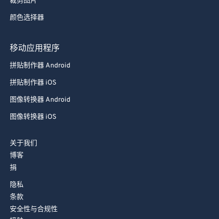
裁剪图片
78
78
颜色选择器
79
79
80
80
移动应用程序
81
81
拼贴制作器 Android
82
82
拼贴制作器 iOS
83
83
图像转换器 Android
84
84
图像转换器 iOS
85
85
关于我们
86
86
博客
87
87
捐
88
88
隐私
89
89
条款
安全性与合规性
90
90