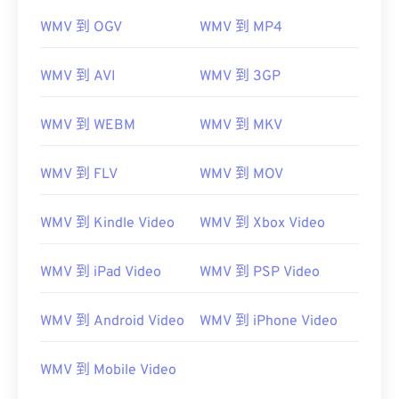
WMV 到 OGV
WMV 到 MP4
WMV 到 AVI
WMV 到 3GP
WMV 到 WEBM
WMV 到 MKV
WMV 到 FLV
WMV 到 MOV
WMV 到 Kindle Video
WMV 到 Xbox Video
WMV 到 iPad Video
WMV 到 PSP Video
WMV 到 Android Video
WMV 到 iPhone Video
WMV 到 Mobile Video
00
00
00
00
00
00
00
00