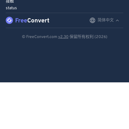
接触
91
91
status
92
92
简体中文
English
93
93
Deutsch
94
94
© FreeConvert.com
v2.30
保留所有权利 (2026)
Español
95
95
96
96
Français
97
97
Português
98
98
Italiano
99
99
Dutch
日本語
简体中文
繁體中文