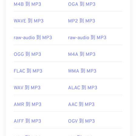
M4B 到 MP3
OGA 到 MP3
https://en.wikipedia.org/wiki/MP3
https://mpeg.chiariglione.org/standards/mpeg-
WAVE 到 MP3
MP2 到 MP3
a/music-player-application-format.html
raw-audio 到 MP3
raw-audio 到 MP3
OGG 到 MP3
M4A 到 MP3
FLAC 到 MP3
WMA 到 MP3
WAV 到 MP3
ALAC 到 MP3
AMR 到 MP3
AAC 到 MP3
AIFF 到 MP3
OGV 到 MP3