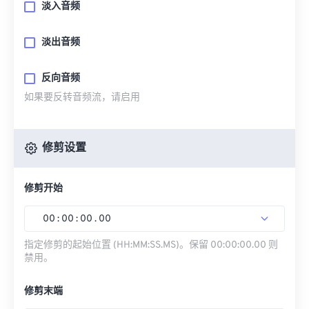
淡入音频
淡出音频
反向音频
如果要反转音频流，请启用
修剪设置
修剪开始
00
:
00
:
00
.
00
指定修剪的起始位置 (HH:MM:SS.MS)。保留 00:00:00.00 则
禁用。
修剪末端