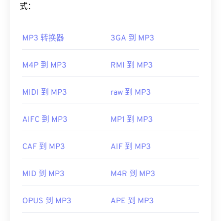
微软开发的，如今许多在线视频都是 WMV 文件。
式：
VLC
Media Player
是另一个可靠的选择，它可以跨多
如何打开 MP3 文件？
个平台播放多媒体文件。
MP3 转换器
3GA 到 MP3
由于 MP3 文件非常流行，大多数主流音频播放程序
WMV 也很容易转换为其他视频文件类型。但是，请
都支持它们。只需点击文件即可在
iTunes
或
Windows
注意，转换过程可能会导致画质下降。如果需要转
Media Player
中打开它，具体取决于您首选的平台。
M4P 到 MP3
RMI 到 MP3
换，
HandBrake
是一款免费的开源 WMV 文件转换工
用户还可以
预览 MP3
文件。
具。
另一个可以打开 MP3 文件的程序是
VLC 媒体播放
MIDI 到 MP3
raw 到 MP3
开发者：
微软
器
。请记住，另外两种文件类型也使用 MP3 扩展
首次发行：
1999年
名。它们是
Masterpoint 绿点数据
（已过时）和
AIFC 到 MP3
MP1 到 MP3
TeslaCrypt 3.0 勒索软件加密文件（勒索软件加密文
有用的链接：
件）。TeslaCrypt 3.0 勒索软件加密文件
是一种要求
https://en.wikipedia.org/wiki/Windows_Media_Video
CAF 到 MP3
AIF 到 MP3
以比特币支付赎金的恶意软件，但幸运的是，它现已
https://en.wikipedia.org/wiki/Advanced_Systems_Form
停用，不再构成威胁。
MID 到 MP3
M4R 到 MP3
制定者：
ISO
/
IEC
，
运动图像专家组
首次发行：
1993年
OPUS 到 MP3
APE 到 MP3
有用的链接：