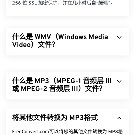
256 位 SSL 加密保护，并在几小时后自动删除。
什么是 WMV（Windows Media
Video）文件？
Windows Media Video (WMV) 是一种常见且广泛支
持的视频格式。它使用
编解码器
压缩文件大小，从而
生成易于管理的文件，同时保持视频质量。一种称为
什么是 MP3（MPEG-1 音频层 III
高级系统格式 (ASF) 的数字容器格式通常封装 WMV
文件。
或 MPEG-2 音频层 III）文件？
如何打开 WMV 文件？
MPEG-1 音频层 III 或 MPEG-2 音频层 III (MP3) 是一
种数字音频编码格式，用于
将声音序列压缩
成非常小
大多数媒体播放器都可以打开和读取 WMV（和
将其他文件转换为 MP3格式
的文件，以便进行数字存储和传输。MP3 文件是消
ASF）文件。打开 WMV 文件的最佳播放器是
费者最常用的音频文件。由于体积小且质量高，
Microsoft Windows Media Player。WMV
和 ASF 是
MP3
FreeConvert.com可以将您的其他文件转换为 MP3格
文件易于存储和共享，因此受众广泛。