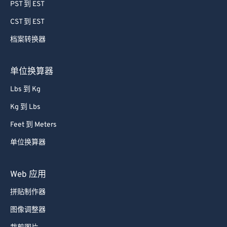
64
64
PST 到 EST
65
65
CST 到 EST
66
66
档案转换器
67
67
68
68
单位换算器
69
69
Lbs 到 Kg
70
70
Kg 到 Lbs
71
71
Feet 到 Meters
72
72
单位换算器
73
73
74
74
Web 应用
75
75
拼贴制作器
76
76
图像调整器
77
77