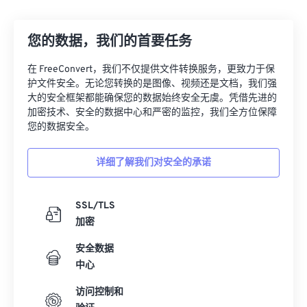
12
12
12
12
12
12
12
12
您的数据，我们的首要任务
13
13
13
13
13
13
13
13
14
14
14
14
14
14
14
14
在 FreeConvert，我们不仅提供文件转换服务，更致力于保
护文件安全。无论您转换的是图像、视频还是文档，我们强
15
15
15
15
15
15
15
15
大的安全框架都能确保您的数据始终安全无虞。凭借先进的
16
16
16
16
16
16
16
16
加密技术、安全的数据中心和严密的监控，我们全方位保障
您的数据安全。
17
17
17
17
17
17
17
17
18
18
18
18
18
18
18
18
详细了解我们对安全的承诺
19
19
19
19
19
19
19
19
20
20
20
20
20
20
20
20
SSL/TLS
加密
21
21
21
21
21
21
21
21
安全数据
22
22
22
22
22
22
22
22
中心
23
23
23
23
23
23
23
23
访问控制和
24
24
24
24
24
24