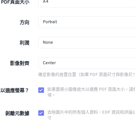
A4
PDF頁面大小
Portrait
方向
None
利潤
Center
影像對齊
確定影像的放置位置（如果 PDF 頁面尺寸與影像尺
如果要將小圖像放大以適應 PDF 頁面大小，請
大以適應螢幕？
項。
去除圖片中的所有個人資料、EXIF 資訊和評論
剝離元數據
寸