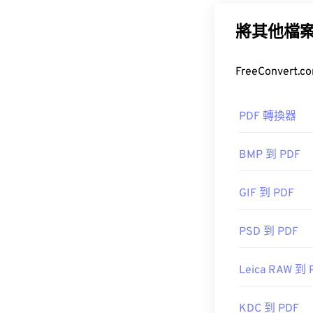
常用的文件類型
何裝置或作業
將其他檔
如何開啟 P
大多數人在需要
PDF 轉換器
準，其程序無
BMP 到 PDF
GIF 到 PDF
大多數網頁瀏覽器
插件或擴充程序
PSD 到 PDF
更高級的功能
Leica RAW 到 
開發者：
ISO
KDC 到 PDF