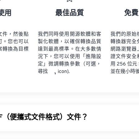
使用
最佳品質
免費
文件，然後點
我們同時使用開源軟體和客
我們的原始
可。您也可以
製化軟體，以確保轉換品質
轉換器完全
案轉換為目標
達到最高標準。在大多數情
網路瀏覽器
況下，您可以使用「進階設
證文件安全
定」微調轉換參數（可選，
用 256 位元
並在幾小時
尋找
icon).
DF（便攜式文件格式）文件？
 (PDF) 是一種通用文件格式，它兼具文字文件和圖像的特性，