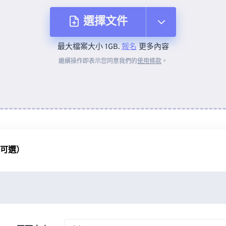
選擇文件
最大檔案大小 1GB.
報名
更多內容
來自裝置
繼續操作即表示您同意我們的
使用條款
。
來自 Dropbox
來自 Google 雲端硬碟
（可選）
來自 OneDrive
來自網址