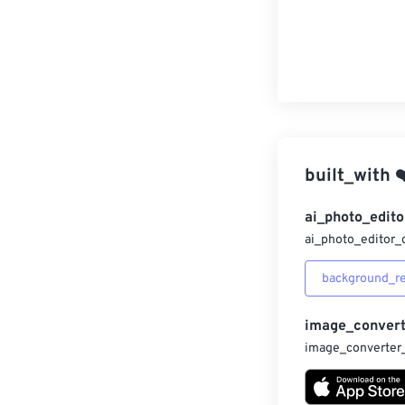
built_with
❤
ai_photo_edito
ai_photo_editor_
background_r
image_convert
image_converter