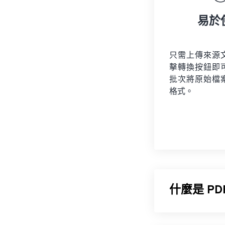
易於
只需上傳來源
擊轉換按鈕即
批次將原始檔
格式。
什麼是 P
便攜式文件格式