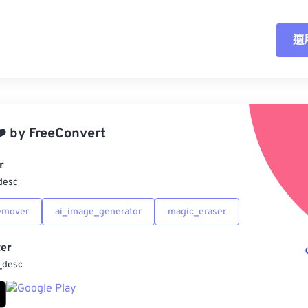
適
重
應
️
by
FreeConvert
另
r
desc
emover
ai_image_generator
magic_eraser
er
_desc