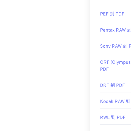
初始發布日期
PEF 到 PDF
實用連結：
https://en.wik
Pentax RAW 
https://acroba
Sony RAW 到 
ORF (Olympus
PDF
DRF 到 PDF
Kodak RAW 到
RWL 到 PDF