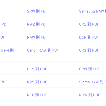
：
1993年6月15日
SRW 到 PDF
Samsung RAW 
ipedia.org/wiki/Portable_Document_Format
到 PDF
RW2 到 PDF
CR2 到 PDF
t.adobe.com/us/en/why-adobe/about-adobe-pdf.html
PDF
RAW 到 PDF
DCR 到 PDF
 Raw) 到
Canon RAW 到 PDF
CR3 到 PDF
DCS 到 PDF
CRW 到 PDF
 PDF
K25 到 PDF
Sigma RAW 到 
NEF 到 PDF
NRW 到 PDF