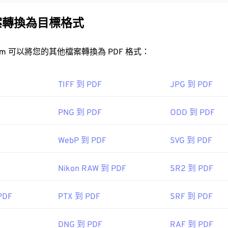
之一。 PDF 如此受歡迎的原因在於它可以保留文件的原始格式。 
系統上看起來都完全一樣。
案轉換為目標格式
FreeConvert.com 可以將您的其他檔案轉換為 PDF 格式：
DF 檔案？
開啟 PDF 檔案時會直接使用
Adobe Acrobat Reader
。 Adobe
TIFF 到 PDF
JPG 到 PDF
疑是目前最
流行的免費 PDF 閱讀器
。
PNG 到 PDF
ODD 到 PDF
WebP 到 PDF
SVG 到 PDF
，如 Chrome 和 Firefox，都能直接開啟 PDF 檔案。你可
，但當你點擊線上 PDF 連結時，能夠自動開啟 PDF 檔案非常
Nikon RAW 到 PDF
SR2 到 PDF
，我強烈推薦
SumatraPDF
或
MuPDF
。
PDF
PTX 到 PDF
SRF 到 PDF
DNG 到 PDF
RAF 到 PDF