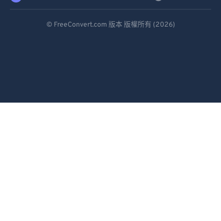
Deutsch
© FreeConvert.com 版本 版權所有 (2026)
Español
Français
Português
Italiano
Dutch
日本語
简体中文
繁體中文
한국어
Svenska