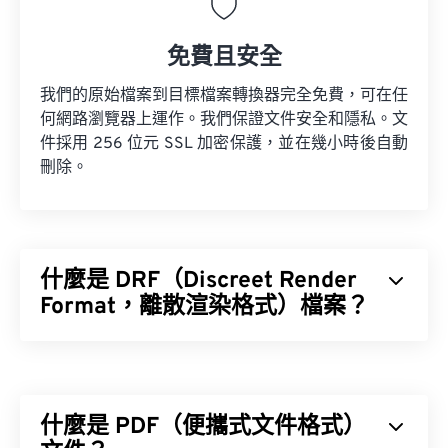
免費且安全
我們的原始檔案到目標檔案轉換器完全免費，可在任
何網路瀏覽器上運作。我們保證文件安全和隱私。文
件採用 256 位元 SSL 加密保護，並在幾小時後自動
刪除。
什麼是 DRF（Discreet Render
Format，離散渲染格式）檔案？
離散渲染格式 (DRF) 是一種用於建模和渲染遊戲及
動畫設計的檔案格式。它專門用於
3ds Max（3D
Studio Max）
建立 3D 內容和圖形場景。這種文件類
什麼是 PDF（便攜式文件格式）
型的主要優勢在於其開放式架構，這使得文件類型具