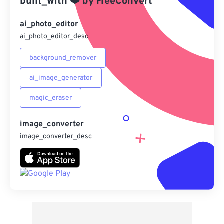
built_with
❤️
by
FreeConvert
另存為預設
ai_photo_editor
ai_photo_editor_desc
background_remover
ai_image_generator
magic_eraser
image_converter
image_converter_desc