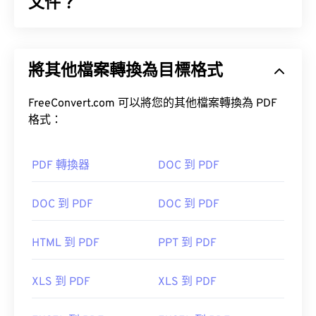
有很強的適應性和改進性。
文件？
如何開啟 DRF 檔案？
便攜式文件格式 (PDF) 是一種通用文件格式，它兼具
文字文件和圖像的特性，使其成為當今最常用的文件
如上所述，唯一可用於開啟 DRF 檔案的軟體是
3ds
將其他檔案轉換為目標格式
類型之一。 PDF 如此受歡迎的原因在於它可以保留
Max（3D StudioMAX&term=1-
文件的原始格式。 PDF 檔案在任何裝置或作業系統
YEAR&quantity=1">3ds Max（3D Studio Max）
。
上看起來都完全一樣。
FreeConvert.com 可以將您的其他檔案轉換為 PDF
該程式由 Autodesk 公司銷售，但提供免費試用期。
格式：
您可以使用 FreeConvert.com 的
DRF 轉 JPG
工具將
DRF 檔案轉換為 JPG 格式，JPG 是一種更常見的檔
如何開啟 PDF 檔案？
PDF 轉換器
DOC 到 PDF
案類型，大多數平台都支援。
大多數人在需要開啟 PDF 檔案時會直接使用
Adobe
開發人員：
Autodesk, Inc.
DOC 到 PDF
DOC 到 PDF
Acrobat Reader
。 Adobe 創建了 PDF 標準，其程序
首次發布：
1996 年 4 月
無疑是目前最
流行的免費 PDF 閱讀器
。
HTML 到 PDF
PPT 到 PDF
XLS 到 PDF
XLS 到 PDF
大多數網頁瀏覽器，如 Chrome 和 Firefox，都能直