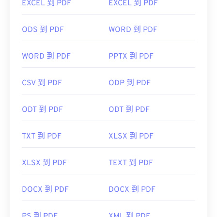
EXCEL 到 PDF
EXCEL 到 PDF
接開啟 PDF 檔案。你可能需要也可能不需要插件或
擴充程序，但當你點擊線上 PDF 連結時，能夠自動
ODS 到 PDF
WORD 到 PDF
開啟 PDF 檔案非常方便。如果你想要更高級的功
能，我強烈推薦
SumatraPDF
或
MuPDF
。
WORD 到 PDF
PPTX 到 PDF
CSV 到 PDF
ODP 到 PDF
開發者：
ISO
ODT 到 PDF
ODT 到 PDF
初始發布日期：
1993年6月15日
實用連結：
TXT 到 PDF
XLSX 到 PDF
https://en.wikipedia.org/wiki/Portable_Document_Form
https://acrobat.adobe.com/us/en/why-
XLSX 到 PDF
TEXT 到 PDF
adobe/about-adobe-pdf.html
DOCX 到 PDF
DOCX 到 PDF
PS 到 PDF
XML 到 PDF