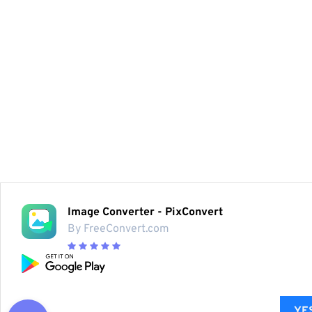
Image Converter - PixConvert
By FreeConvert.com
YES