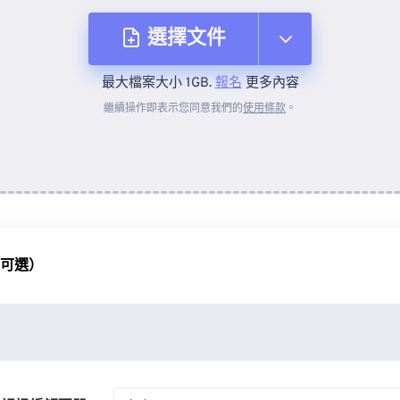
選擇文件
最大檔案大小 1GB.
報名
更多內容
來自裝置
繼續操作即表示您同意我們的
使用條款
。
來自 Dropbox
來自 Google 雲端硬碟
（可選）
來自 OneDrive
來自網址