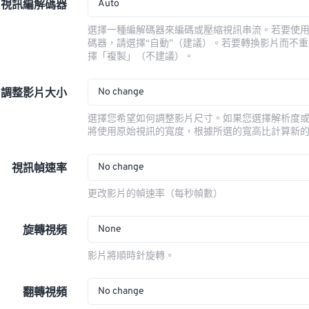
Auto
視訊編解碼器
選擇一種編解碼器來編碼或壓縮視訊串流。若要使
碼器，請選擇“自動”（建議）。若要轉換影片而不
擇「複製」（不建議）。
No change
調整影片大小
選擇您希望如何調整影片尺寸。如果您選擇解析度
將使用原始視訊的寬度，根據所選的寬高比計算新
No change
視訊幀速率
更改影片的幀速率（每秒幀數）
None
旋轉視頻
影片將順時針旋轉。
No change
翻轉視頻