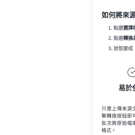
如何將來
點選
選擇
點選
轉換
狀態變成
易於
只需上傳來源
擊轉換按鈕即
批次將原始檔
格式。