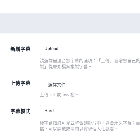
Upload
新增字幕
請選擇最適合您字幕的選項：「上傳」新增您自己
製」從原始檔案複製字幕。
上傳字幕
選擇文件
上傳 .srt 或 .ass 檔。
Hard
字幕模式
硬字幕始終可見並整合到影片中，適合永久字幕；
儲，可以開啟或關閉以實現個人化觀看。