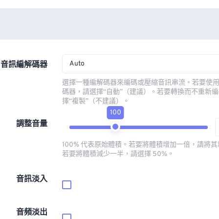
Auto
音訊編解碼器
選擇一種編解碼器來編碼或壓縮音訊串流。若要使
碼器，請選擇“自動”（建議）。若要轉換而不重新
擇“複製”（不建議）。
100
調整音量
100% 代表原始體積。若要將體積增加一倍，請將其增
若要將體積減少一半，請選擇 50%。
音訊淡入
音頻淡出