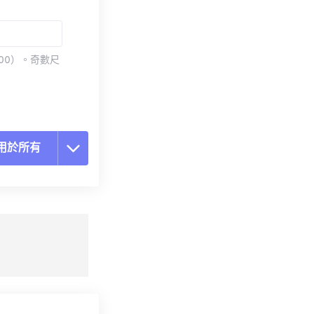
00）。奇數尺
用於所有
置所有選項
用預設
存為預設