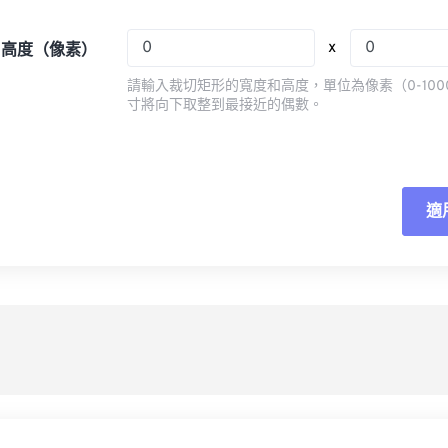
08
08
08
08
05
05
05
05
x
x 高度（像素）
09
09
09
09
06
06
06
06
請輸入裁切矩形的寬度和高度，單位為像素（0-100
10
10
10
10
07
07
07
07
寸將向下取整到最接近的偶數。
11
11
11
11
08
08
08
08
12
12
12
12
09
09
09
09
13
13
13
13
10
10
10
10
適
重
14
14
14
14
11
11
11
11
應
15
15
15
15
12
12
12
12
16
16
16
16
13
13
13
13
另
17
17
17
17
14
14
14
14
18
18
18
18
15
15
15
15
19
19
19
19
16
16
16
16
20
20
20
20
17
17
17
17