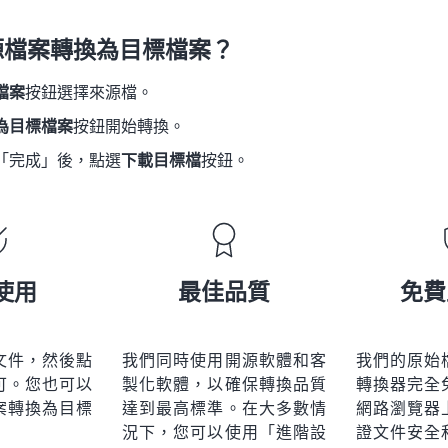
21
21
21
21
18
18
18
18
源檔案轉換為目標檔案？
22
22
22
22
19
19
19
19
23
23
23
23
檔案
按鈕選擇來源檔。
20
20
20
20
24
24
24
為目標檔案
按鈕開始轉換。
21
21
21
21
25
25
25
「完成」後，點選
下載目標檔
按鈕。
22
22
22
22
26
26
26
23
23
23
23
27
27
27
24
24
24
28
28
28
25
25
25
使用
最佳品質
免費
29
29
29
26
26
26
30
30
30
27
27
27
31
31
31
文件，然後點
我們同時使用開源軟體和客
我們的原始
28
28
28
可。您也可以
製化軟體，以確保轉換品質
轉換器完全
32
32
32
29
29
29
案轉換為目標
達到最高標準。在大多數情
網路瀏覽器
33
33
33
況下，您可以使用「進階設
證文件安全
30
30
30