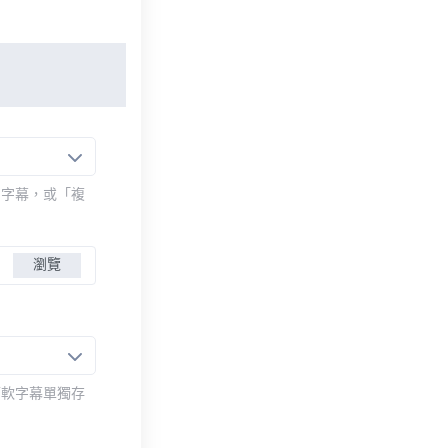
的字幕，或「複
瀏覽
而軟字幕單獨存