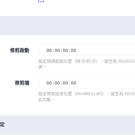
修剪啟動
00
:
00
:
00
.
00
00
00
00
00
指定微調起始位置（時:分:秒.分）。留空為 00:00:00
調。
01
01
01
01
02
02
02
02
修剪端
00
:
00
:
00
.
00
03
03
03
03
00
00
00
00
指定修剪結束位置（HH:MM:SS.MS）。留空為 00:00
此功能。
04
04
04
04
01
01
01
01
05
05
05
05
02
02
02
02
06
06
06
06
03
03
03
03
定
07
07
07
07
04
04
04
04