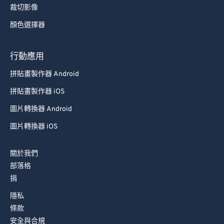
裁切影像
73
73
顏色選擇器
74
74
75
75
行動應用
76
76
拼貼畫製作器 Android
77
77
拼貼畫製作器 iOS
78
78
圖片轉換器 Android
79
79
圖片轉換器 iOS
80
80
81
81
關於我們
部落格
82
82
捐
83
83
隱私
84
84
條款
85
85
安全與合規