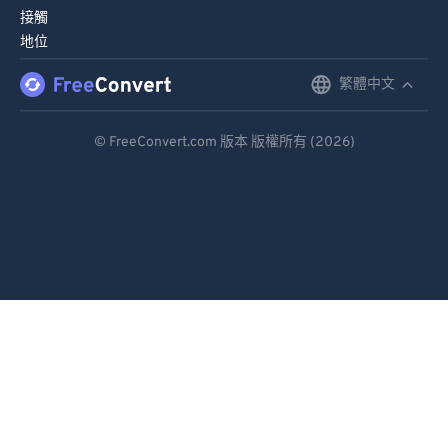
接觸
86
86
地位
87
87
繁體中文
English
88
88
89
89
Deutsch
© FreeConvert.com 版本 版權所有 (2026)
90
90
Español
91
91
Français
92
92
Português
93
93
Italiano
94
94
95
95
Dutch
96
96
日本語
97
97
简体中文
98
98