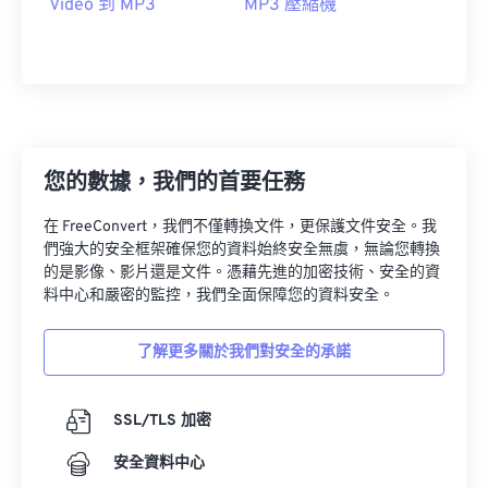
Video 到 MP3
MP3 壓縮機
07
07
07
07
07
07
07
07
08
08
08
08
08
08
08
08
09
09
09
09
09
09
09
09
10
10
10
10
10
10
10
10
11
11
11
11
11
11
11
11
您的數據，我們的首要任務
12
12
12
12
12
12
12
12
在 FreeConvert，我們不僅轉換文件，更保護文件安全。我
13
13
13
13
13
13
13
13
們強大的安全框架確保您的資料始終安全無虞，無論您轉換
的是影像、影片還是文件。憑藉先進的加密技術、安全的資
14
14
14
14
14
14
14
14
料中心和嚴密的監控，我們全面保障您的資料安全。
15
15
15
15
15
15
15
15
了解更多關於我們對安全的承諾
16
16
16
16
16
16
16
16
17
17
17
17
17
17
17
17
SSL/TLS 加密
18
18
18
18
18
18
18
18
安全資料中心
19
19
19
19
19
19
19
19