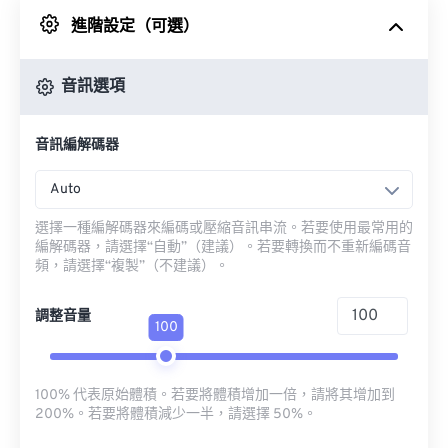
進階設定（可選）
來自 Google 雲端硬碟
音訊選項
來自 OneDrive
音訊編解碼器
來自網址
Auto
選擇一種編解碼器來編碼或壓縮音訊串流。若要使用最常用的
編解碼器，請選擇“自動”（建議）。若要轉換而不重新編碼音
頻，請選擇“複製”（不建議）。
調整音量
100
100% 代表原始體積。若要將體積增加一倍，請將其增加到
200%。若要將體積減少一半，請選擇 50%。