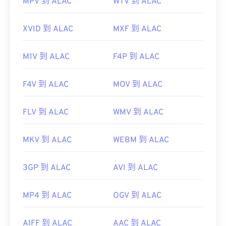
MPV 到 ALAC
WTV 到 ALAC
https://en.wikipedia.org/wiki/MP3
https://mpeg.chiariglione.org/standards/mpeg-
XVID 到 ALAC
MXF 到 ALAC
a/music-player-application-format.html
M1V 到 ALAC
F4P 到 ALAC
F4V 到 ALAC
MOV 到 ALAC
FLV 到 ALAC
WMV 到 ALAC
MKV 到 ALAC
WEBM 到 ALAC
3GP 到 ALAC
AVI 到 ALAC
MP4 到 ALAC
OGV 到 ALAC
AIFF 到 ALAC
AAC 到 ALAC