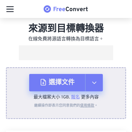
來源到目標轉換器
在線免費將源語言轉換為目標語言。
選擇文件
最大檔案大小 1GB.
報名
更多內容
來自裝置
繼續操作即表示您同意我們的
使用條款
。
來自 Dropbox