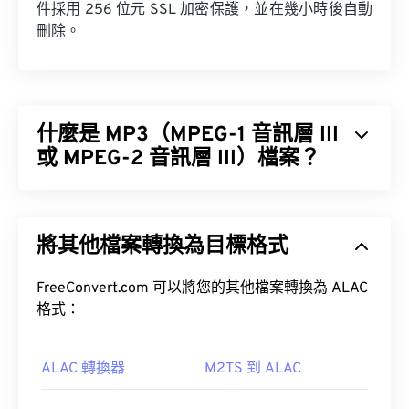
件採用 256 位元 SSL 加密保護，並在幾小時後自動
刪除。
什麼是 MP3（MPEG-1 音訊層 III
或 MPEG-2 音訊層 III）檔案？
MPEG-1 音訊層 III 或 MPEG-2 音訊層 III (MP3) 是一
種數位音訊編碼格式，用於將音訊序列壓縮成非常小
將其他檔案轉換為目標格式
的文件，以便進行數位儲存和傳輸。 MP3 檔案是消
費者最常用的音訊檔案格式。由於其體積小、音質尚
可接受，MP3 檔案易於儲存和共享，因此被廣泛使
FreeConvert.com 可以將您的其他檔案轉換為 ALAC
用。
格式：
ALAC 轉換器
M2TS 到 ALAC
如何開啟 MP3 檔案？