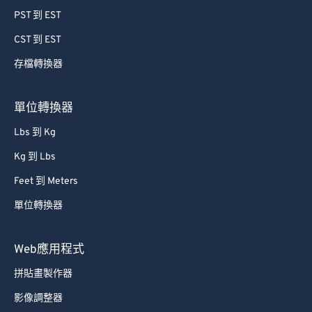
59
59
59
59
59
59
PST 到 EST
60
60
CST 到 EST
61
61
存檔轉換器
62
62
63
63
單位轉換器
64
64
Lbs 到 Kg
65
65
Kg 到 Lbs
66
66
Feet 到 Meters
67
67
單位轉換器
68
68
69
69
Web應用程式
70
70
拼貼畫製作器
71
71
影像調整器
72
72