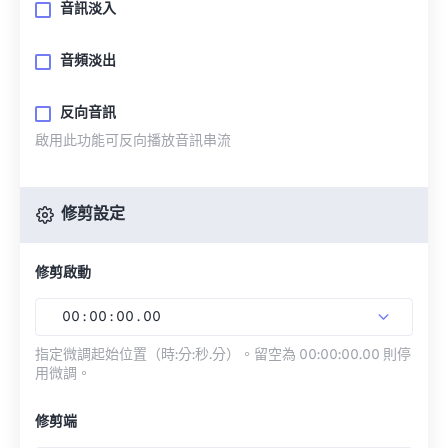
音訊淡入
音頻淡出
反向音訊
啟用此功能可反向播放音訊串流
修剪設定
修剪啟動
00
:
00
:
00
.
00
指定微調起始位置（時:分:秒.分）。留空為 00:00:00.00 則停
用微調。
修剪端