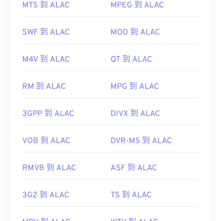
MTS 到 ALAC
MPEG 到 ALAC
由於 MP3 檔案非常普及，大多數主流音訊播放程式
都支援它們。
SWF 到 ALAC
MOD 到 ALAC
iTunes
預覽 MP3
M4V 到 ALAC
QT 到 ALAC
另一個可以開啟 MP3 檔案的程式是
VLC 媒體播放
器
。請注意，還有兩種其他檔案類型也使用 MP3 副
RM 到 ALAC
MPG 到 ALAC
檔名。
Masterpoint green points data
3GPP 到 ALAC
DIVX 到 ALAC
TeslaCrypt 3.0Crypt 3.勒索軟體加密檔案
VOB 到 ALAC
DVR-MS 到 ALAC
RMVB 到 ALAC
ASF 到 ALAC
開發方：
ISO
/
IEC
，
動態圖像專家組
3G2 到 ALAC
TS 到 ALAC
初始發布：
1993
實用連結：