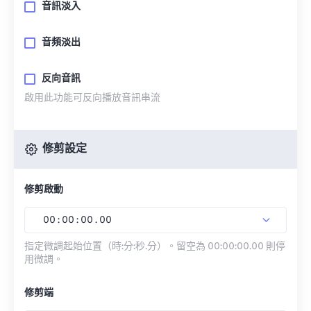
音訊淡入
音頻淡出
反向音訊
啟用此功能可反向播放音訊串流
修剪設定
修剪啟動
00
:
00
:
00
.
00
指定微調起始位置（時:分:秒.分）。留空為 00:00:00.00 則停
用微調。
修剪端