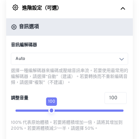
進階設定（可選）
來自 Google 雲端硬碟
音訊選項
來自 OneDrive
音訊編解碼器
來自網址
Auto
選擇一種編解碼器來編碼或壓縮音訊串流。若要使用最常用的
編解碼器，請選擇“自動”（建議）。若要轉換而不重新編碼音
頻，請選擇“複製”（不建議）。
調整音量
100
100% 代表原始體積。若要將體積增加一倍，請將其增加到
200%。若要將體積減少一半，請選擇 50%。