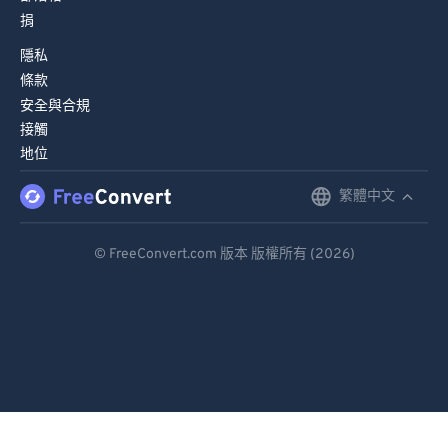
79
79
捐
80
80
隱私
條款
81
81
安全與合規
82
82
接觸
83
83
地位
84
84
繁體中文
English
85
85
Deutsch
© FreeConvert.com 版本 版權所有 (2026)
86
86
Español
87
87
Français
88
88
89
89
Português
90
90
Italiano
91
91
Dutch