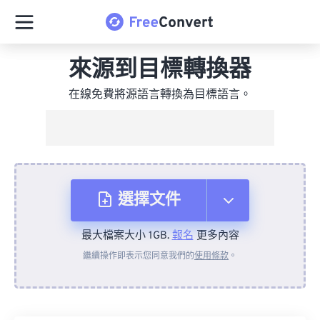
來源到目標轉換器
在線免費將源語言轉換為目標語言。
選擇文件
最大檔案大小 1GB.
報名
更多內容
來自裝置
繼續操作即表示您同意我們的
使用條款
。
來自 Dropbox