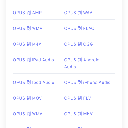
OPUS 到 AMR
OPUS 到 WAV
OPUS 到 WMA
OPUS 到 FLAC
OPUS 到 M4A
OPUS 到 OGG
OPUS 到 iPad Audio
OPUS 到 Android
Audio
OPUS 到 Ipod Audio
OPUS 到 iPhone Audio
OPUS 到 MOV
OPUS 到 FLV
00
00
00
00
00
00
00
00
OPUS 到 WMV
OPUS 到 MKV