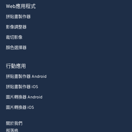
Web應用程式
66
66
67
67
拼貼畫製作器
68
68
影像調整器
69
69
裁切影像
70
70
顏色選擇器
71
71
行動應用
72
72
拼貼畫製作器 Android
73
73
74
74
拼貼畫製作器 iOS
75
75
圖片轉換器 Android
76
76
圖片轉換器 iOS
77
77
關於我們
78
78
部落格