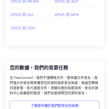
OPUS 到 WEBM
OPUS 到 3GP
00
00
00
00
00
00
00
00
01
01
01
01
01
01
01
01
OPUS 到 AVI
OPUS 到 MP4
02
02
02
02
02
02
02
02
OPUS 到 OGV
03
03
03
03
03
03
03
03
04
04
04
04
04
04
04
04
05
05
05
05
05
05
05
05
06
06
06
06
06
06
06
06
07
07
07
07
07
07
07
07
您的數據，我們的首要任務
08
08
08
08
08
08
08
08
在 FreeConvert，我們不僅轉換文件，更保護文件安全。我
09
09
09
09
09
09
09
09
們強大的安全框架確保您的資料始終安全無虞，無論您轉換
10
10
10
10
10
10
10
10
的是影像、影片還是文件。憑藉先進的加密技術、安全的資
料中心和嚴密的監控，我們全面保障您的資料安全。
11
11
11
11
11
11
11
11
12
12
12
12
12
12
12
12
了解更多關於我們對安全的承諾