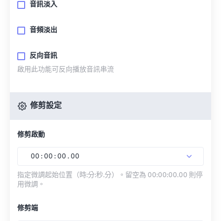
音訊淡入
音頻淡出
反向音訊
啟用此功能可反向播放音訊串流
修剪設定
修剪啟動
00
:
00
:
00
.
00
指定微調起始位置（時:分:秒.分）。留空為 00:00:00.00 則停
用微調。
修剪端