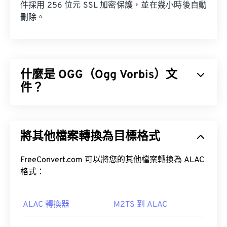
件採用 256 位元 SSL 加密保護，並在幾小時後自動
刪除。
什麼是 OGG（Ogg Vorbis）文
件？
Ogg Vorbis (OGG) 是一種使用 Ogg Vorbis 壓縮格式
的檔案。 OGG 是由 Xiph.Org 基金會提供的一種免
將其他檔案轉換為目標格式
專利、免版稅的編碼方案。與
MP3
檔案一樣，OGG
檔案以其高品質而聞名。 OGG 檔案包含元資料以及
藝人和曲目標題資訊。
FreeConvert.com 可以將您的其他檔案轉換為 ALAC
格式：
如何開啟 OGG 檔案？
ALAC 轉換器
M2TS 到 ALAC
開啟 OGG 檔案的預設程式是
VLC 媒體播放器
。