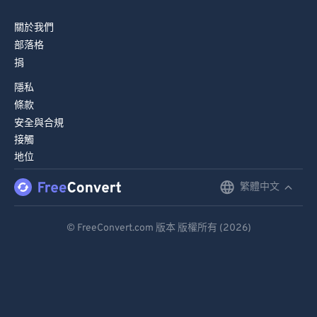
78
78
關於我們
79
79
部落格
捐
80
80
隱私
81
81
條款
82
82
安全與合規
83
83
接觸
地位
84
84
繁體中文
85
85
English
86
86
Deutsch
© FreeConvert.com 版本 版權所有 (2026)
87
87
Español
88
88
Français
89
89
Português
90
90