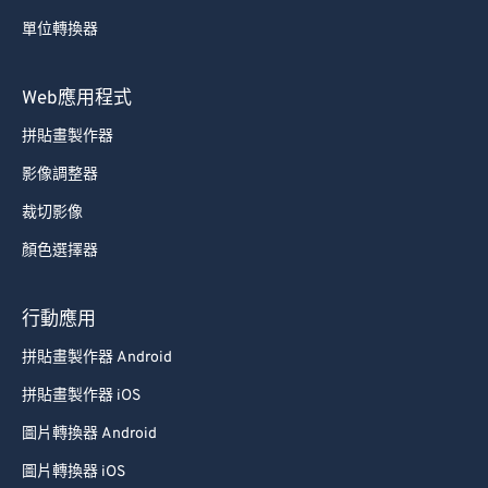
64
64
單位轉換器
65
65
66
66
Web應用程式
67
67
拼貼畫製作器
68
68
影像調整器
69
69
裁切影像
70
70
顏色選擇器
71
71
72
72
行動應用
73
73
拼貼畫製作器 Android
74
74
拼貼畫製作器 iOS
75
75
圖片轉換器 Android
76
76
圖片轉換器 iOS
77
77