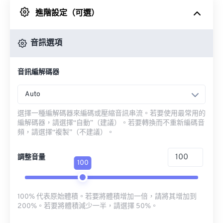
進階設定（可選）
來自 Google 雲端硬碟
音訊選項
來自 OneDrive
音訊編解碼器
來自網址
Auto
選擇一種編解碼器來編碼或壓縮音訊串流。若要使用最常用的
編解碼器，請選擇“自動”（建議）。若要轉換而不重新編碼音
頻，請選擇“複製”（不建議）。
調整音量
100
100% 代表原始體積。若要將體積增加一倍，請將其增加到
200%。若要將體積減少一半，請選擇 50%。