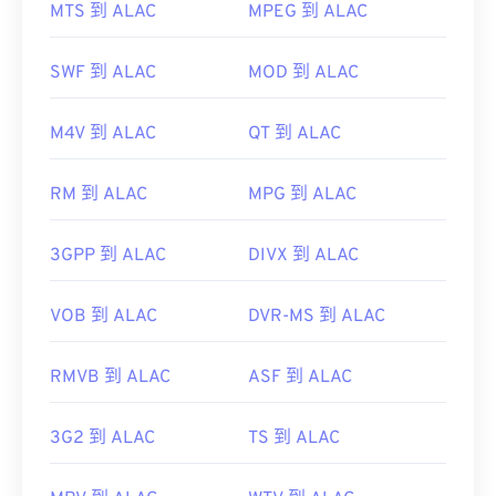
MTS 到 ALAC
MPEG 到 ALAC
RealPlayer
Winamp
Xine
Xiph.Org 基金會
SWF 到 ALAC
MOD 到 ALAC
初始版本：
2000
實用連結：
M4V 到 ALAC
QT 到 ALAC
https://en.wikipedia.org/wiki/Ogg
RM 到 ALAC
MPG 到 ALAC
https://xiph.org/vorbis/
3GPP 到 ALAC
DIVX 到 ALAC
VOB 到 ALAC
DVR-MS 到 ALAC
RMVB 到 ALAC
ASF 到 ALAC
3G2 到 ALAC
TS 到 ALAC