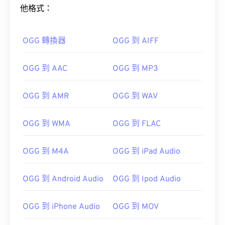
他格式：
OGG 轉換器
OGG 到 AIFF
OGG 到 AAC
OGG 到 MP3
OGG 到 AMR
OGG 到 WAV
OGG 到 WMA
OGG 到 FLAC
OGG 到 M4A
OGG 到 iPad Audio
OGG 到 Android Audio
OGG 到 Ipod Audio
OGG 到 iPhone Audio
OGG 到 MOV
00
00
00
00
00
00
00
00