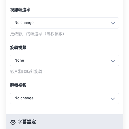
視訊幀速率
No change
更改影片的幀速率（每秒幀數）
旋轉視頻
None
影片將順時針旋轉。
翻轉視頻
No change
字幕設定