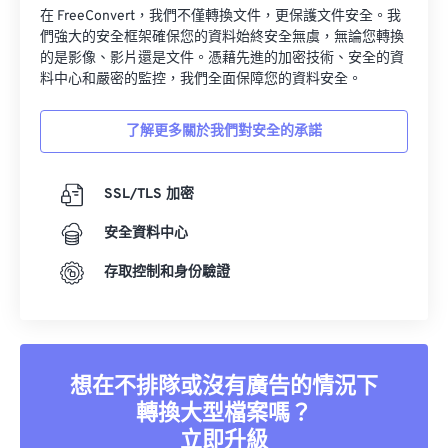
29
29
29
29
29
29
在 FreeConvert，我們不僅轉換文件，更保護文件安全。我
們強大的安全框架確保您的資料始終安全無虞，無論您轉換
30
30
30
30
30
30
的是影像、影片還是文件。憑藉先進的加密技術、安全的資
31
31
31
31
31
31
料中心和嚴密的監控，我們全面保障您的資料安全。
32
32
32
32
32
32
了解更多關於我們對安全的承諾
33
33
33
33
33
33
34
34
34
34
34
34
SSL/TLS 加密
35
35
35
35
35
35
安全資料中心
36
36
36
36
36
36
存取控制和身份驗證
37
37
37
37
37
37
38
38
38
38
38
38
39
39
39
39
39
39
40
40
40
40
40
40
想在不排隊或沒有廣告的情況下
轉換大型檔案嗎？
41
41
41
41
41
41
立即升級