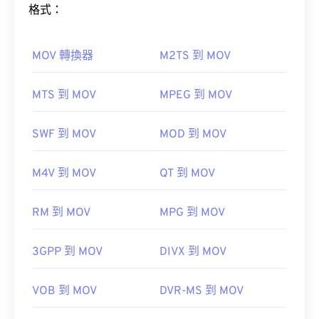
格式：
MOV 轉換器
M2TS 到 MOV
如何開啟 MOV 檔案？
MTS 到 MOV
MPEG 到 MOV
預設情況下，MOV 檔案使用 QuickTime 開啟。
VLC
SWF 到 MOV
MOD 到 MOV
媒體播放器
M4V 到 MOV
QT 到 MOV
請注意，還有兩種檔案類型也使用 MOV 副檔名。它
RM 到 MOV
MPG 到 MOV
們分別是 AutoCAD AutoFlix 和 ROSE Online。這兩
種文件類型彼此無關，一種已過時，另一種與線上遊
3GPP 到 MOV
DIVX 到 MOV
戲相關。
VOB 到 MOV
DVR-MS 到 MOV