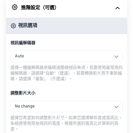
進階設定（可選）
來自 Google 雲端硬碟
視訊選項
來自 OneDrive
視訊編解碼器
來自網址
Auto
選擇一種編解碼器來編碼或壓縮視訊串流。若要使用最常用的
編解碼器，請選擇“自動”（建議）。若要轉換影片而不重新編
碼，請選擇「複製」（不建議）。
調整影片大小
No change
選擇您希望如何調整影片尺寸。如果您選擇解析度或寬高比，
系統將使用原始視訊的寬度，根據所選的寬高比計算新的高
度。