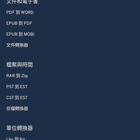
文件和電子書
69
69
PDF 到 WORD
70
70
EPUB 到 PDF
71
71
EPUB 到 MOBI
72
72
文件轉換器
73
73
74
74
檔案與時間
75
75
RAR 到 Zip
76
76
PST 到 EST
77
77
CST 到 EST
78
78
存檔轉換器
79
79
80
80
單位轉換器
81
81
Lbs 到 Kg