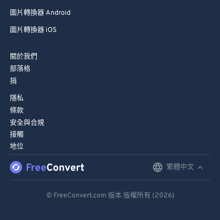
95
95
圖片轉換器 Android
96
96
圖片轉換器 iOS
97
97
98
98
關於我們
部落格
99
99
捐
隱私
條款
安全與合規
接觸
地位
繁體中文
English
Deutsch
© FreeConvert.com 版本 版權所有 (2026)
Español