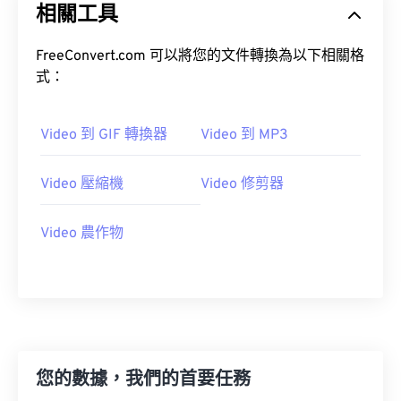
相關工具
16
16
16
16
16
16
16
16
17
17
17
17
17
17
17
17
FreeConvert.com 可以將您的文件轉換為以下相關格
18
18
18
18
18
18
18
18
式：
19
19
19
19
19
19
19
19
20
20
20
20
20
20
20
20
Video 到 GIF 轉換器
Video 到 MP3
21
21
21
21
21
21
21
21
Video 壓縮機
Video 修剪器
22
22
22
22
22
22
22
22
23
23
23
23
23
23
23
23
Video 農作物
24
24
24
24
24
24
25
25
25
25
25
25
26
26
26
26
26
26
27
27
27
27
27
27
您的數據，我們的首要任務
28
28
28
28
28
28