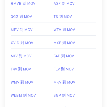
RMVB 到 MOV
ASF 到 MOV
開發者：
蘋果
3G2 到 MOV
TS 到 MOV
首次發布：
2001年
實用連結：
MPV 到 MOV
WTV 到 MOV
https://en.wikipedia.org/wiki/QuickTime_File_Format
https://developer.apple.com/library/archive/documen
XVID 到 MOV
MXF 到 MOV
CH203-BBCGDDDF
M1V 到 MOV
F4P 到 MOV
F4V 到 MOV
FLV 到 MOV
WMV 到 MOV
MKV 到 MOV
WEBM 到 MOV
3GP 到 MOV