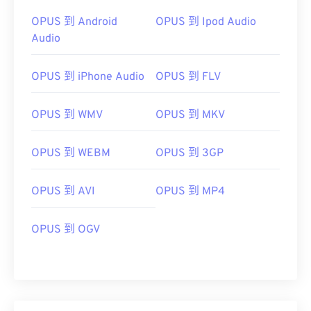
03
03
03
03
03
03
03
03
OPUS 到 Android
OPUS 到 Ipod Audio
04
04
04
04
04
04
04
04
Audio
05
05
05
05
05
05
05
05
OPUS 到 iPhone Audio
OPUS 到 FLV
06
06
06
06
06
06
06
06
07
07
07
07
07
07
07
07
OPUS 到 WMV
OPUS 到 MKV
08
08
08
08
08
08
08
08
OPUS 到 WEBM
OPUS 到 3GP
09
09
09
09
09
09
09
09
10
10
10
10
10
10
10
10
OPUS 到 AVI
OPUS 到 MP4
11
11
11
11
11
11
11
11
12
12
12
12
12
12
12
12
OPUS 到 OGV
13
13
13
13
13
13
13
13
14
14
14
14
14
14
14
14
15
15
15
15
15
15
15
15