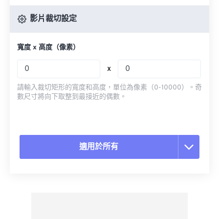
影片裁切設定
寬度 x 高度（像素）
x
請輸入裁切矩形的寬度和高度，單位為像素（0-10000）。奇
數尺寸將向下取整到最接近的偶數。
適用於所有
重置所有選項
應用預設
另存為預設