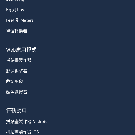
82
82
Kg 到 Lbs
83
83
Feet 到 Meters
84
84
單位轉換器
85
85
86
86
Web應用程式
87
87
拼貼畫製作器
88
88
影像調整器
89
89
裁切影像
90
90
顏色選擇器
91
91
92
92
行動應用
93
93
拼貼畫製作器 Android
94
94
拼貼畫製作器 iOS