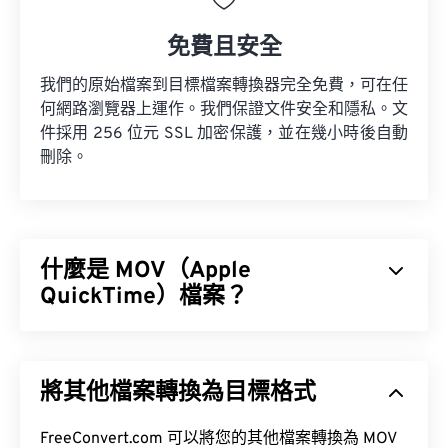
免費且安全
我們的原始檔案到目標檔案轉換器完全免費，可在任
何網路瀏覽器上運作。我們保證文件安全和隱私。文
件採用 256 位元 SSL 加密保護，並在幾小時後自動
刪除。
什麼是 MOV（Apple
QuickTime）檔案？
Apple QuickTime (MOV) 是一種容器格式，可保存各
種類型的多媒體文件，包括
3D
和
虛擬實境 (VR)
文
將其他檔案轉換為目標格式
件。它以方便用戶將多媒體檔案保存到設備上而聞
名。
FreeConvert.com 可以將您的其他檔案轉換為 MOV