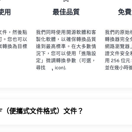
使用
最佳品質
免費
文件，然後點
我們同時使用開源軟體和客
我們的原始
可。您也可以
製化軟體，以確保轉換品質
轉換器完全
案轉換為目標
達到最高標準。在大多數情
網路瀏覽器
況下，您可以使用「進階設
證文件安全
定」微調轉換參數（可選，
用 256 位元
並在幾小時
尋找
icon).
DF（便攜式文件格式）文件？
 (PDF) 是一種通用文件格式，它兼具文字文件和圖像的特性，