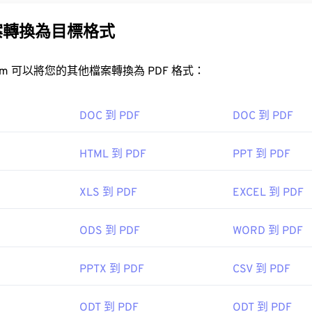
之一。 PDF 如此受歡迎的原因在於它可以保留文件的原始格式。 
系統上看起來都完全一樣。
案轉換為目標格式
FreeConvert.com 可以將您的其他檔案轉換為 PDF 格式：
DF 檔案？
開啟 PDF 檔案時會直接使用
Adobe Acrobat Reader
。 Adobe
DOC 到 PDF
DOC 到 PDF
疑是目前最
流行的免費 PDF 閱讀器
。
HTML 到 PDF
PPT 到 PDF
XLS 到 PDF
EXCEL 到 PDF
，如 Chrome 和 Firefox，都能直接開啟 PDF 檔案。你可
，但當你點擊線上 PDF 連結時，能夠自動開啟 PDF 檔案非常
ODS 到 PDF
WORD 到 PDF
，我強烈推薦
SumatraPDF
或
MuPDF
。
PPTX 到 PDF
CSV 到 PDF
ODT 到 PDF
ODT 到 PDF