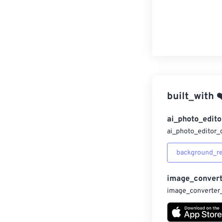
built_with
❤
ai_photo_edito
ai_photo_editor_
background_r
image_convert
image_converter