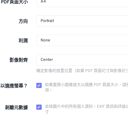
A4
PDF頁面大小
Portrait
方向
None
利潤
Center
影像對齊
確定影像的放置位置（如果 PDF 頁面尺寸與影像尺
如果要將小圖像放大以適應 PDF 頁面大小，請
大以適應螢幕？
項。
去除圖片中的所有個人資料、EXIF 資訊和評論
剝離元數據
寸