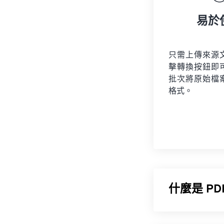
易於
只需上傳來源
擊轉換按鈕即
批次將原始檔
格式。
什麼是 P
便攜式文件格式