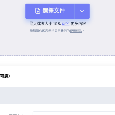
選擇文件
最大檔案大小 1GB.
報名
更多內容
來自裝置
繼續操作即表示您同意我們的
使用條款
。
來自 Dropbox
來自 Google 雲端硬碟
（可選）
來自 OneDrive
來自網址