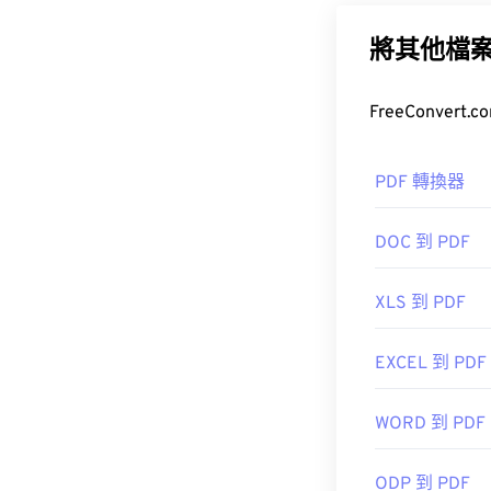
常用的文件類型
何裝置或作業
將其他檔
如何開啟 P
大多數人在需要
PDF 轉換器
準，其程序無
DOC 到 PDF
XLS 到 PDF
大多數網頁瀏覽器
插件或擴充程序
EXCEL 到 PDF
更高級的功能
WORD 到 PDF
開發者：
ISO
ODP 到 PDF