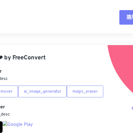
適
重
應
️
by
FreeConvert
另
r
desc
emover
ai_image_generator
magic_eraser
er
_desc