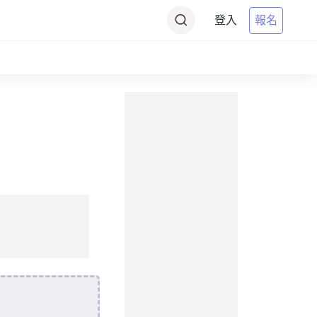
登入
報名