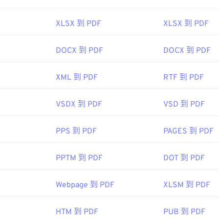
：
1993年6月15日
XLSX 到 PDF
XLSX 到 PDF
ipedia.org/wiki/Portable_Document_Format
DOCX 到 PDF
DOCX 到 PDF
t.adobe.com/us/en/why-adobe/about-adobe-pdf.html
XML 到 PDF
RTF 到 PDF
VSDX 到 PDF
VSD 到 PDF
PPS 到 PDF
PAGES 到 PDF
PPTM 到 PDF
DOT 到 PDF
Webpage 到 PDF
XLSM 到 PDF
HTM 到 PDF
PUB 到 PDF