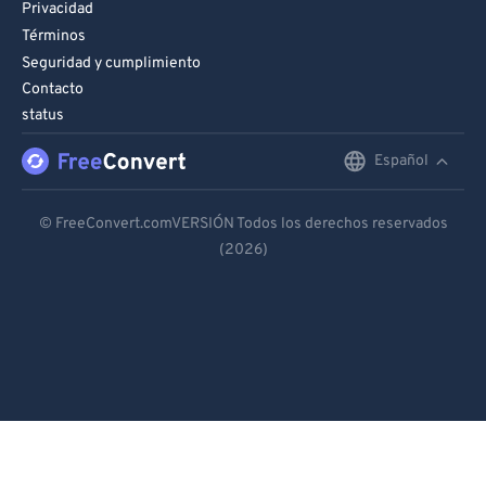
Privacidad
Términos
Seguridad y cumplimiento
Contacto
status
Español
English
Deutsch
© FreeConvert.comVERSIÓN Todos los derechos reservados
(2026)
Español
Français
Português
Italiano
Dutch
日本語