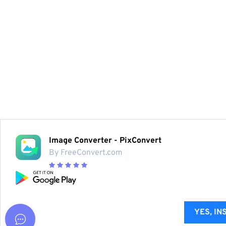
Image Converter - PixConvert
By FreeConvert.com
YES, IN