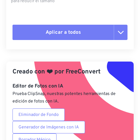
para reducir el tamaño
Aplicar a todos
Restablecer todas las opciones
Aplicar desde el ajuste preestablecido
Creado con
❤️
por
FreeConvert
Guardar como preestablecido
Editor de Fotos con IA
Prueba ClipSnap, nuestras potentes herramientas de
edición de fotos con IA.
Eliminador de Fondo
Generador de Imágenes con IA
Borrador Mágico