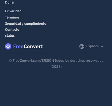
Donar
Privacidad
Términos
Seguridad y cumplimiento
Contacto
status
Español
English
Deutsch
© FreeConvert.comVERSIÓN Todos los derechos reservados
(2026)
Español
Français
Português
Italiano
Dutch