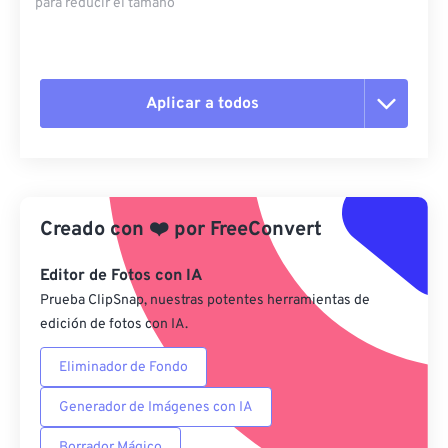
para reducir el tamaño
Aplicar a todos
Restablecer todas las opciones
Aplicar desde el ajuste preestablecido
Creado con
❤️
por
FreeConvert
Guardar como preestablecido
Editor de Fotos con IA
Prueba ClipSnap, nuestras potentes herramientas de
edición de fotos con IA.
Eliminador de Fondo
Generador de Imágenes con IA
Borrador Mágico