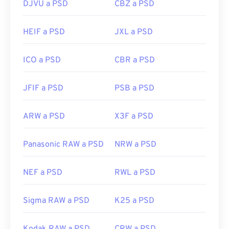
DJVU a PSD
CBZ a PSD
Lanzamiento inicial:
19 de febrero de 1990
es/windows/win32/gdi/bitmaps
Enlaces útiles:
HEIF a PSD
JXL a PSD
https://www.lifewire.com/psd-file-2622194
ICO a PSD
CBR a PSD
JFIF a PSD
PSB a PSD
ARW a PSD
X3F a PSD
Panasonic RAW a PSD
NRW a PSD
NEF a PSD
RWL a PSD
Sigma RAW a PSD
K25 a PSD