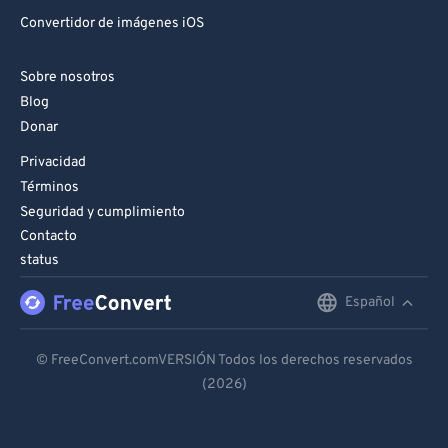
Convertidor de imágenes iOS
Sobre nosotros
Blog
Donar
Privacidad
Términos
Seguridad y cumplimiento
Contacto
status
Español
English
Deutsch
© FreeConvert.comVERSIÓN Todos los derechos reservados
(2026)
Español
Français