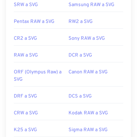
SRW a SVG
Samsung RAW a SVG
vectoriales, pruebe nuestras herramientas
de SVG
a GIF
o
de SVG a PDF
. Para convertir a archivos
vectoriales como SVG a JPG, pruebe nuestras
Pentax RAW a SVG
RW2 a SVG
herramientas
de SVG a JPG
o
de SVG a PNG
.
CR2 a SVG
Sony RAW a SVG
Desarrollado por:
Consorcio World Wide Web
RAW a SVG
DCR a SVG
(W3C)
Lanzamiento inicial:
4 de septiembre de 2001
ORF (Olympus Raw) a
Canon RAW a SVG
Enlaces útiles:
SVG
https://www.lifewire.com/svg-file-4120603
DRF a SVG
DCS a SVG
https://en.wikipedia.org/wiki/Scalable_Vector_Graphics
CRW a SVG
Kodak RAW a SVG
K25 a SVG
Sigma RAW a SVG