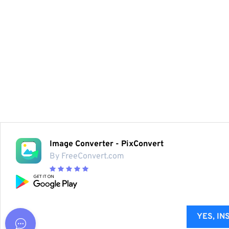
Image Converter - PixConvert
By FreeConvert.com
YES, IN