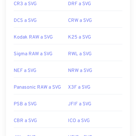
CR3 a SVG
DRF a SVG
https://en.wikipedia.org/wiki/Scalable_Vector_Graphics
DCS a SVG
CRW a SVG
Kodak RAW a SVG
K25 a SVG
Sigma RAW a SVG
RWL a SVG
NEF a SVG
NRW a SVG
Panasonic RAW a SVG
X3F a SVG
PSB a SVG
JFIF a SVG
CBR a SVG
ICO a SVG