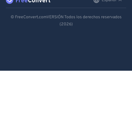
Español
English
Deutsch
© FreeConvert.comVERSIÓN Todos los derechos reservados
(2026)
Español
Français
Português
Italiano
Dutch
日本語
简体中文
繁體中文
한국어