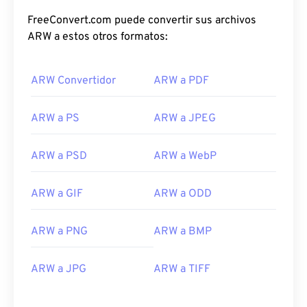
FreeConvert.com puede convertir sus archivos
ARW a estos otros formatos:
ARW Convertidor
ARW a PDF
ARW a PS
ARW a JPEG
ARW a PSD
ARW a WebP
ARW a GIF
ARW a ODD
ARW a PNG
ARW a BMP
ARW a JPG
ARW a TIFF