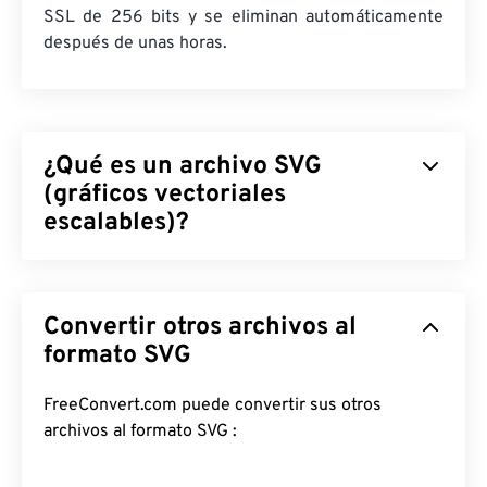
SSL de 256 bits y se eliminan automáticamente
después de unas horas.
¿Qué es un archivo SVG
(gráficos vectoriales
escalables)?
Gráficos Vectoriales Escalables (SVG) es un
formato de archivo estándar abierto e
Convertir otros archivos al
independiente de la resolución. Se basa en el
Lenguaje de Marcado Extensible (
formato SVG
XML
), utiliza
gráficos vectoriales
y admite animación limitada.
La principal ventaja de usar un archivo SVG es,
FreeConvert.com puede convertir sus otros
como su nombre indica, su escalabilidad. Este tipo
archivos al formato SVG :
de archivo se puede redimensionar sin perder
calidad de imagen. Además, SVG tiene la