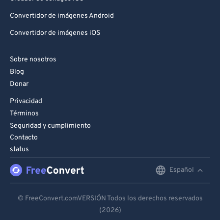
Convertidor de imágenes Android
Convertidor de imágenes iOS
Sobre nosotros
Blog
Donar
Privacidad
Términos
Seguridad y cumplimiento
Contacto
status
Español
English
Deutsch
© FreeConvert.comVERSIÓN Todos los derechos reservados
(2026)
Español