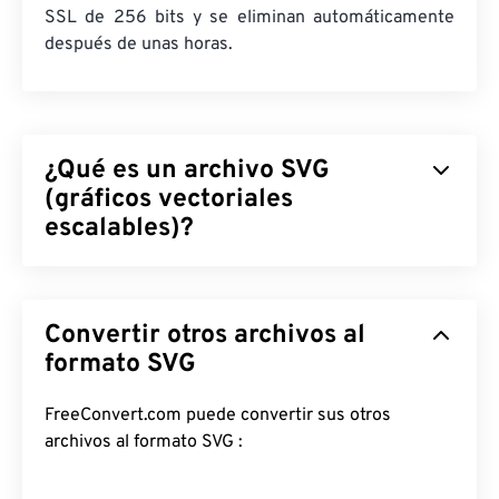
SSL de 256 bits y se eliminan automáticamente
después de unas horas.
¿Qué es un archivo SVG
(gráficos vectoriales
escalables)?
Gráficos Vectoriales Escalables (SVG) es un
formato de archivo estándar abierto e
Convertir otros archivos al
independiente de la resolución. Se basa en el
Lenguaje de Marcado Extensible (
formato SVG
XML
), utiliza
gráficos vectoriales
y admite animación limitada.
La principal ventaja de usar un archivo SVG es,
FreeConvert.com puede convertir sus otros
como su nombre indica, su escalabilidad. Este tipo
archivos al formato SVG :
de archivo se puede redimensionar sin perder
calidad de imagen. Además, SVG tiene la