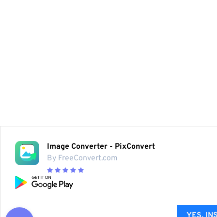
Image Converter - PixConvert
By FreeConvert.com
YES, IN