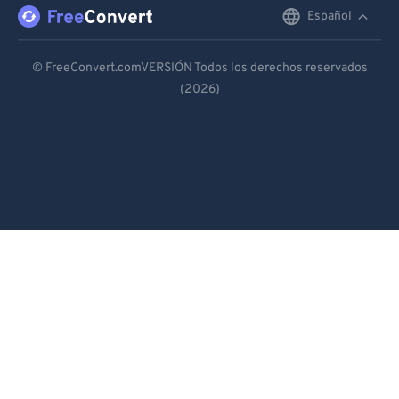
Español
English
Deutsch
© FreeConvert.comVERSIÓN Todos los derechos reservados
(2026)
Español
Français
Português
Italiano
Dutch
日本語
简体中文
繁體中文
한국어