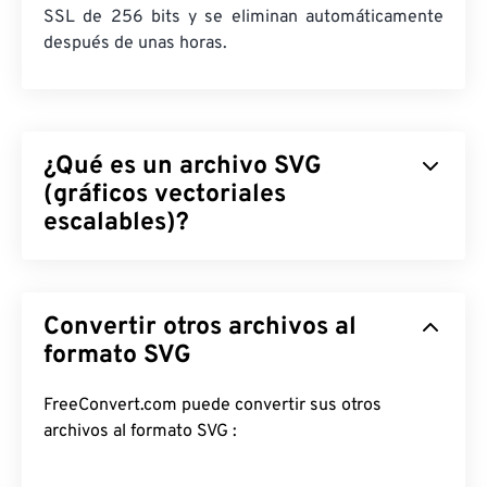
SSL de 256 bits y se eliminan automáticamente
después de unas horas.
¿Qué es un archivo SVG
(gráficos vectoriales
escalables)?
Gráficos Vectoriales Escalables (SVG) es un
formato de archivo estándar abierto e
Convertir otros archivos al
independiente de la resolución. Se basa en el
Lenguaje de Marcado Extensible (
formato SVG
XML
), utiliza
gráficos vectoriales
y admite animación limitada.
La principal ventaja de usar un archivo SVG es,
FreeConvert.com puede convertir sus otros
como su nombre indica, su escalabilidad. Este tipo
archivos al formato SVG :
de archivo se puede redimensionar sin perder
calidad de imagen. Además, SVG tiene la