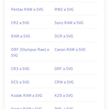
a GIF
o
de SVG a PDF
. Para convertir a archivos
vectoriales como SVG a JPG, pruebe nuestras
Pentax RAW a SVG
RW2 a SVG
herramientas
de SVG a JPG
o
de SVG a PNG
.
CR2 a SVG
Sony RAW a SVG
Desarrollado por:
Consorcio World Wide Web
RAW a SVG
DCR a SVG
(W3C)
Lanzamiento inicial:
4 de septiembre de 2001
ORF (Olympus Raw) a
Canon RAW a SVG
Enlaces útiles:
SVG
https://www.lifewire.com/svg-file-4120603
CR3 a SVG
DRF a SVG
https://en.wikipedia.org/wiki/Scalable_Vector_Graphics
DCS a SVG
CRW a SVG
Kodak RAW a SVG
K25 a SVG