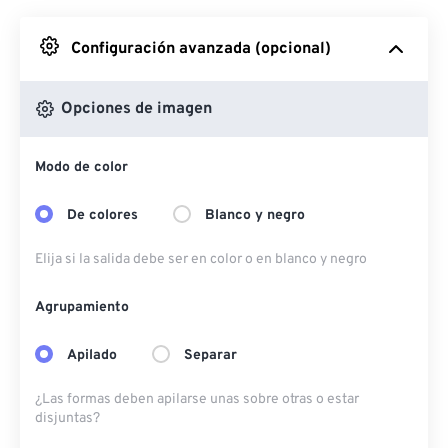
Desde Google Drive
Configuración avanzada (opcional)
Desde OneDrive
Opciones de imagen
Modo de color
Desde URL
De colores
Blanco y negro
Elija si la salida debe ser en color o en blanco y negro
Agrupamiento
Apilado
Separar
¿Las formas deben apilarse unas sobre otras o estar
disjuntas?