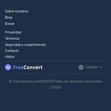
Sobre nosotros
Blog
Donar
Privacidad
Términos
Seguridad y cumplimiento
Contacto
status
Español
English
Deutsch
© FreeConvert.comVERSIÓN Todos los derechos reservados
(2026)
Español
Français
Português