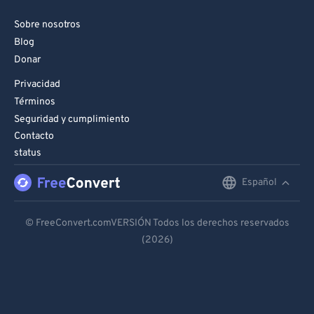
Sobre nosotros
Blog
Donar
Privacidad
Términos
Seguridad y cumplimiento
Contacto
status
Español
English
Deutsch
© FreeConvert.comVERSIÓN Todos los derechos reservados
(2026)
Español
Français
Português