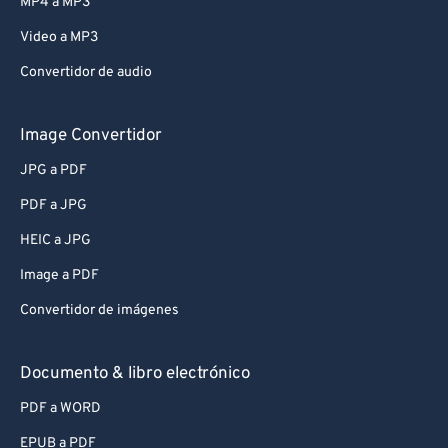
MP4 a MP3
Video a MP3
Convertidor de audio
Image Convertidor
JPG a PDF
PDF a JPG
HEIC a JPG
Image a PDF
Convertidor de imágenes
Documento & libro electrónico
PDF a WORD
EPUB a PDF