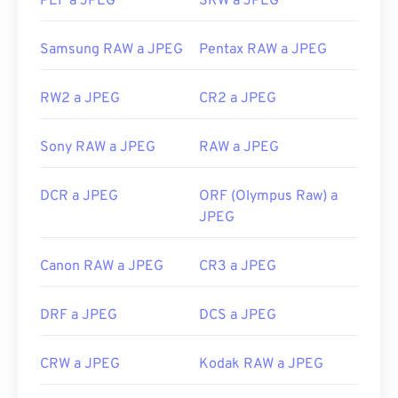
PEF a JPEG
SRW a JPEG
Lanzamiento inicial:
18 de septiembre de 1992
Enlaces útiles:
Samsung RAW a JPEG
Pentax RAW a JPEG
https://en.wikipedia.org/wiki/JPEG
https://www.lifewire.com/jpg-jpeg-file-4139913
RW2 a JPEG
CR2 a JPEG
Sony RAW a JPEG
RAW a JPEG
DCR a JPEG
ORF (Olympus Raw) a
JPEG
Canon RAW a JPEG
CR3 a JPEG
DRF a JPEG
DCS a JPEG
CRW a JPEG
Kodak RAW a JPEG