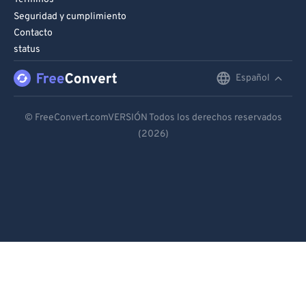
Seguridad y cumplimiento
Contacto
status
Español
English
Deutsch
© FreeConvert.comVERSIÓN Todos los derechos reservados
(2026)
Español
Français
Português
Italiano
Dutch
日本語
简体中文