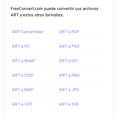
FreeConvert.com puede convertir sus archivos
ART a estos otros formatos:
ART Convertidor
ART a PDF
ART a PS
ART a PSD
ART a WebP
ART a GIF
ART a ODD
ART a PNG
ART a BMP
ART a JPG
ART a TIFF
ART a SVG