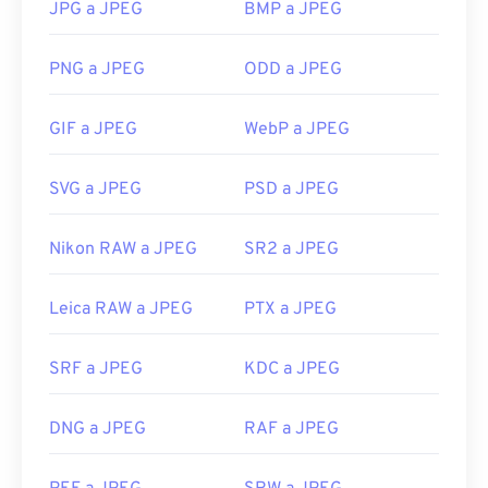
JPG a JPEG
BMP a JPEG
archivo más nuevo y más comprimible.
¿Cómo abrir un archivo JPEG?
PNG a JPEG
ODD a JPEG
Casi todos los programas y aplicaciones de
GIF a JPEG
WebP a JPEG
visualización de imágenes reconocen y abren
archivos JPEG. Con solo hacer doble clic en el
SVG a JPEG
PSD a JPEG
archivo JPEG, este se abrirá en su visor, editor o
navegador web predeterminado. Para seleccionar
una aplicación específica para abrir el archivo, haga
Nikon RAW a JPEG
SR2 a JPEG
clic derecho y seleccione "Abrir con".
Leica RAW a JPEG
PTX a JPEG
Los archivos JPEG se abren automáticamente en
navegadores web populares como
Chrome
,
aplicaciones de Microsoft como
Microsoft Photos
y
SRF a JPEG
KDC a JPEG
aplicaciones de Mac OS como
Apple Preview
.
Desarrollado por:
Joint Photographic Experts
DNG a JPEG
RAF a JPEG
Group