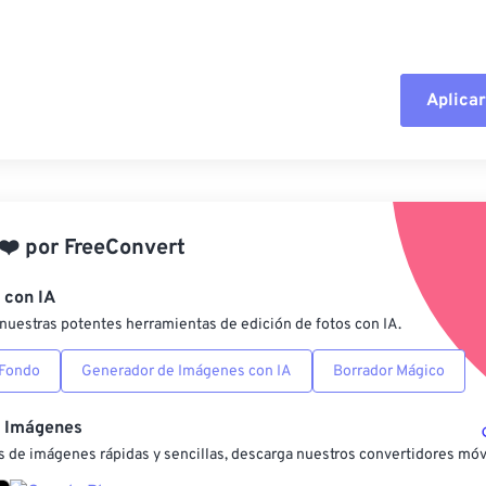
Aplicar
Restablecer todas las o
Aplicar desde el ajuste
❤️
por
FreeConvert
Guardar como preestab
 con IA
nuestras potentes herramientas de edición de fotos con IA.
 Fondo
Generador de Imágenes con IA
Borrador Mágico
e Imágenes
 de imágenes rápidas y sencillas, descarga nuestros convertidores móv