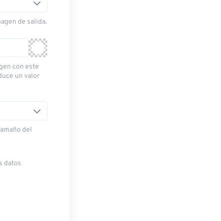
magen de salida.
gen con este
oduce un valor
 tamaño del
s datos