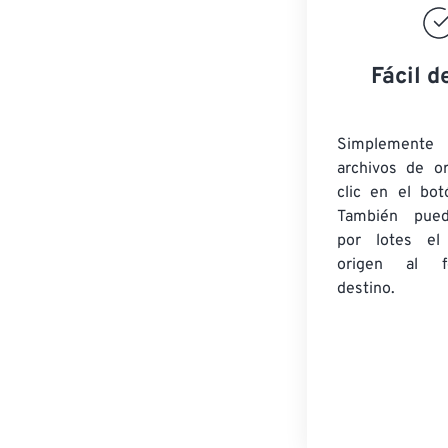
Fácil d
Simplement
archivos de o
clic en el bot
También pued
por lotes
el
origen
al fo
destino.