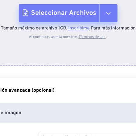
Seleccionar Archivos
Tamaño máximo de archivo 1GB.
Inscribirse
Para más información
Desde el dispositivo
Al continuar, acepta nuestros
Términos de uso
.
Desde Dropbox
Desde Google Drive
ión avanzada (opcional)
Desde OneDrive
de imagen
Desde URL