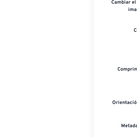
Cambiar el
ima
C
Comprim
Orientaci
Metada