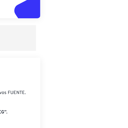
ivos FUENTE.
EG”.