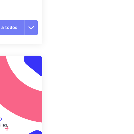
 a todos
pciones
 preestablecido
lecido
iles.