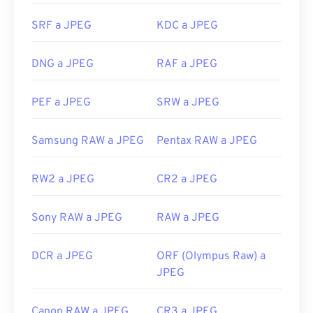
navegadores web populares como
Chrome
,
Enlaces útiles:
aplicaciones de Microsoft como
Microsoft Photos
y
SRF a JPEG
KDC a JPEG
https://support.d-
aplicaciones de Mac OS como
Apple Preview
.
imaging.sony.co.jp/www/disoft/int/idc/intro/raw.html
Desarrollado por:
Joint Photographic Experts
DNG a JPEG
RAF a JPEG
Group
PEF a JPEG
SRW a JPEG
Lanzamiento inicial:
18 de septiembre de 1992
Enlaces útiles:
Samsung RAW a JPEG
Pentax RAW a JPEG
https://en.wikipedia.org/wiki/JPEG
https://www.lifewire.com/jpg-jpeg-file-4139913
RW2 a JPEG
CR2 a JPEG
Sony RAW a JPEG
RAW a JPEG
DCR a JPEG
ORF (Olympus Raw) a
JPEG
Canon RAW a JPEG
CR3 a JPEG