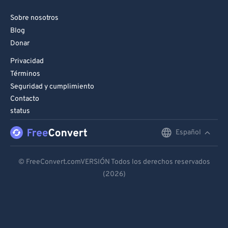
Sobre nosotros
Blog
Donar
Privacidad
Términos
Seguridad y cumplimiento
Contacto
status
Español
English
Deutsch
© FreeConvert.comVERSIÓN Todos los derechos reservados
(2026)
Español
Français
Português