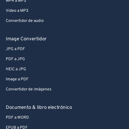
MP4 a MP3
Video a MP3
Convertidor de audio
Image Convertidor
JPG a PDF
PDF a JPG
HEIC a JPG
Image a PDF
Convertidor de imágenes
Documento & libro electrónico
PDF a WORD
EPUB a PDF