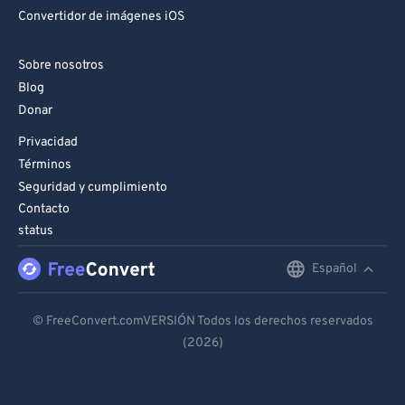
Convertidor de imágenes iOS
Sobre nosotros
Blog
Donar
Privacidad
Términos
Seguridad y cumplimiento
Contacto
status
Español
English
Deutsch
© FreeConvert.comVERSIÓN Todos los derechos reservados
(2026)
Español
Français