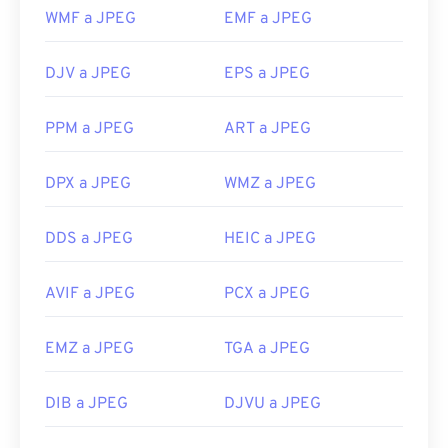
Enlaces útiles:
aplicaciones de Microsoft como
Microsoft Photos
y
WMF a JPEG
EMF a JPEG
https://www.adobe.io/open/standards/TIFF.html
aplicaciones de Mac OS como
Apple Preview
.
https://www.file-extensions.org/extension-de-
Desarrollado por:
Joint Photographic Experts
DJV a JPEG
EPS a JPEG
archivo-tiff
Group
PPM a JPEG
ART a JPEG
Lanzamiento inicial:
18 de septiembre de 1992
Enlaces útiles:
DPX a JPEG
WMZ a JPEG
https://en.wikipedia.org/wiki/JPEG
https://www.lifewire.com/jpg-jpeg-file-4139913
DDS a JPEG
HEIC a JPEG
AVIF a JPEG
PCX a JPEG
EMZ a JPEG
TGA a JPEG
DIB a JPEG
DJVU a JPEG