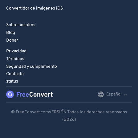
Convertidor de imágenes iOS
Sobre nosotros
Blog
Donar
Privacidad
Términos
Seguridad y cumplimiento
Contacto
status
Español
English
Deutsch
© FreeConvert.comVERSIÓN Todos los derechos reservados
(2026)
Español
Français