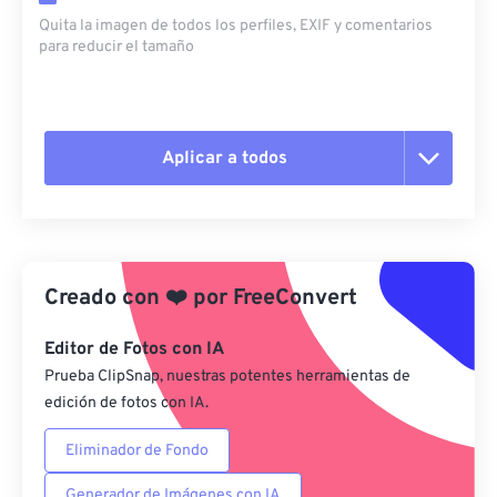
Quita la imagen de todos los perfiles, EXIF ​​y comentarios
para reducir el tamaño
Aplicar a todos
Restablecer todas las opciones
Aplicar desde el ajuste preestablecido
Creado con
❤️
por
FreeConvert
Guardar como preestablecido
Editor de Fotos con IA
Prueba ClipSnap, nuestras potentes herramientas de
edición de fotos con IA.
Eliminador de Fondo
Generador de Imágenes con IA