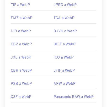
Utilice nuestro
TIF a WebP
Selector de color
JPEG a WebP
para elegir
colores de imágenes WebP
EMZ a WebP
TGA a WebP
DIB a WebP
DJVU a WebP
CBZ a WebP
HEIF a WebP
JXL a WebP
ICO a WebP
CBR a WebP
JFIF a WebP
PSB a WebP
ARW a WebP
X3F a WebP
Panasonic RAW a WebP