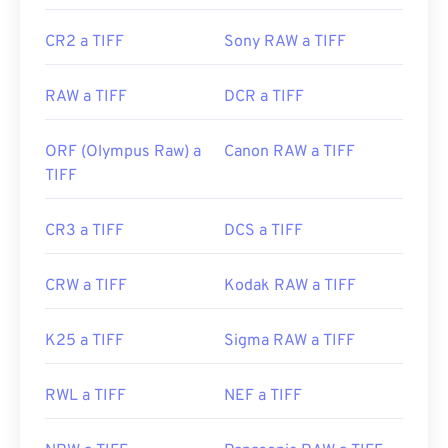
types/image/raster/tiff-file.html
CR2 a TIFF
Sony RAW a TIFF
https://www.file-extensions.org/extension-de-
archivo-tiff
RAW a TIFF
DCR a TIFF
ORF (Olympus Raw) a
Canon RAW a TIFF
TIFF
CR3 a TIFF
DCS a TIFF
CRW a TIFF
Kodak RAW a TIFF
K25 a TIFF
Sigma RAW a TIFF
RWL a TIFF
NEF a TIFF