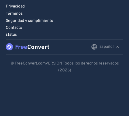
Privacidad
Términos
Seguridad y cumplimiento
Contacto
status
Español
English
Deutsch
© FreeConvert.comVERSIÓN Todos los derechos reservados
(2026)
Español
Français
Português
Italiano
Dutch