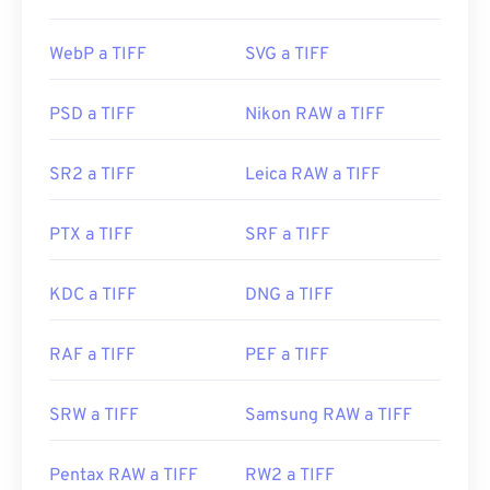
TIFF son
Photo Viewer
para Windows y
Apple
Preview
para macOS. Un programa gratuito e
WebP a TIFF
SVG a TIFF
independiente que puedes usar es
XnView MP
.
También puedes usar nuestro conversor de
TIFF a
JPG
si tienes problemas para abrir archivos TIFF.
PSD a TIFF
Nikon RAW a TIFF
SR2 a TIFF
Leica RAW a TIFF
Programas alternativos como
ColorStrokes
, GNU
Image Manipulation Program (
GIMP
), Adobe
PTX a TIFF
SRF a TIFF
Photoshop
y
ACDSee
también son útiles para abrir
y manipular archivos TIFF.
KDC a TIFF
DNG a TIFF
Desarrollado por:
Aldus Corporation
, ahora Adobe
RAF a TIFF
PEF a TIFF
Inc.
Lanzamiento inicial:
1986
SRW a TIFF
Samsung RAW a TIFF
Enlaces útiles:
https://www.adobe.com/creativecloud/file-
Pentax RAW a TIFF
RW2 a TIFF