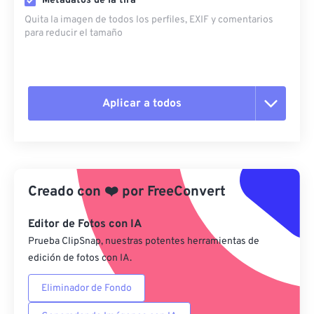
Metadatos de la tira
Quita la imagen de todos los perfiles, EXIF ​​y comentarios
para reducir el tamaño
Aplicar a todos
Restablecer todas las opciones
Aplicar desde el ajuste preestablecido
Creado con
❤️
por
FreeConvert
Guardar como preestablecido
Editor de Fotos con IA
Prueba ClipSnap, nuestras potentes herramientas de
edición de fotos con IA.
Eliminador de Fondo