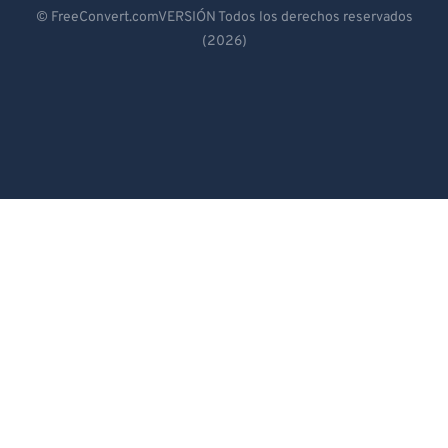
Deutsch
© FreeConvert.comVERSIÓN Todos los derechos reservados
(2026)
Español
Français
Português
Italiano
Dutch
日本語
简体中文
繁體中文
한국어
Svenska