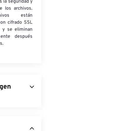
 la seguridad y
e los archivos.
ivos están
con cifrado SSL
 y se eliminan
mente después
s.
agen
, es uno de los
a publicidad
porciona a este