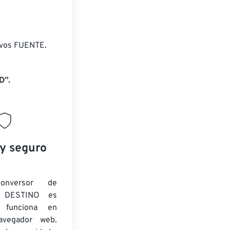
ivos FUENTE.
D”.
 y seguro
onversor de
 DESTINO es
y funciona en
navegador web.