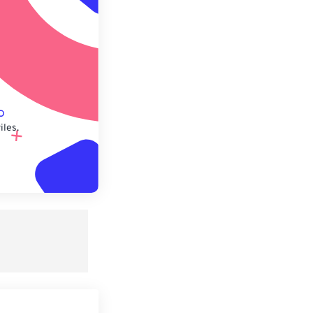
lecido
iles.