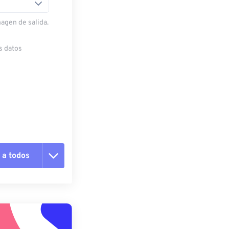
magen de salida.
s datos
 a todos
pciones
 preestablecido