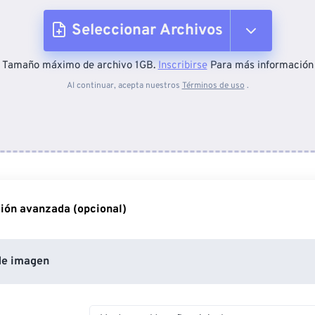
Seleccionar Archivos
Tamaño máximo de archivo 1GB.
Inscribirse
Para más información
Desde el dispositivo
Al continuar, acepta nuestros
Términos de uso
.
Desde Dropbox
Desde Google Drive
ión avanzada (opcional)
Desde OneDrive
de imagen
Desde URL