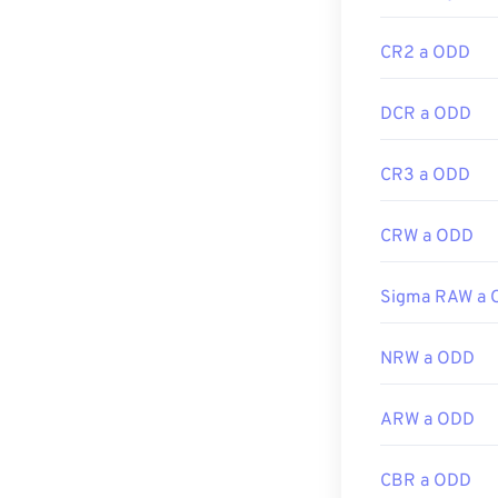
https://www.ado
https://www.fil
CR2 a ODD
DCR a ODD
CR3 a ODD
CRW a ODD
Sigma RAW a
NRW a ODD
ARW a ODD
CBR a ODD