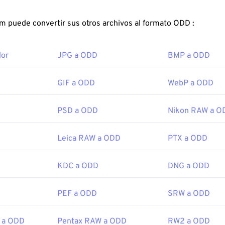
ivo la flexibilidad de funcionar como
contenedor
para archivos
compresión sin pérdida, imágenes con capas o como páginas.
FreeConvert.com puede convertir sus otros archivos al formato ODD :
ir un archivo TIFF?
dor
JPG a ODD
BMP a ODD
más comunes para abrir archivos TIFF son
Photo Viewer
para 
ara macOS. Un programa gratuito e independiente que puede
mbién puedes usar nuestro conversor de
TIFF a JPG
si tienes 
GIF a ODD
WebP a ODD
IFF.
PSD a ODD
Nikon RAW a O
ernativos como
ColorStrokes
, GNU Image Manipulation Progra
Leica RAW a ODD
PTX a ODD
hop
y
ACDSee
también son útiles para abrir y manipular archivo
KDC a ODD
DNG a ODD
or:
Aldus Corporation
, ahora Adobe Inc.
icial:
1986
PEF a ODD
SRW a ODD
 a ODD
Pentax RAW a ODD
RW2 a ODD