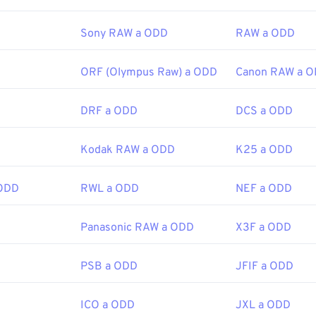
be.com/creativecloud/file-types/image/raster/tiff-file.html
e-extensions.org/extension-de-archivo-tiff
Sony RAW a ODD
RAW a ODD
ORF (Olympus Raw) a ODD
Canon RAW a 
DRF a ODD
DCS a ODD
Kodak RAW a ODD
K25 a ODD
 ODD
RWL a ODD
NEF a ODD
Panasonic RAW a ODD
X3F a ODD
PSB a ODD
JFIF a ODD
ICO a ODD
JXL a ODD