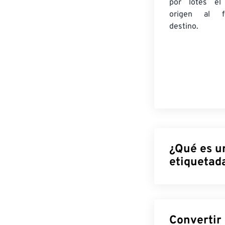
por lotes
el
origen
al fo
destino.
¿Qué es u
etiquetad
El formato de a
formatos de ar
digital y la au