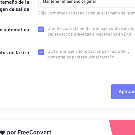
Mantener el tamaño original
 tamaño de la
gen de salida
Elija un método si desea cambiar el tamaño de la i
Oriente correctamente la imagen utilizando lo
ón automática
del sensor de gravedad almacenados en EXIF
Quita la imagen de todos los perfiles, EXIF ​​y
tos de la tira
comentarios para reducir el tamaño
Aplicar
Restablecer todas las o
Aplicar desde el ajuste
❤️
por
FreeConvert