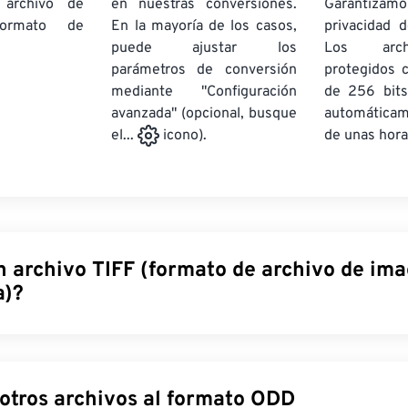
 archivo de
en nuestras conversiones.
Garantizamos
rmato de
En la mayoría de los casos,
privacidad d
puede ajustar los
Los arch
parámetros de conversión
protegidos 
mediante "Configuración
de 256 bits
avanzada" (opcional, busque
automática
de unas hora
el...
icono).
n archivo TIFF (formato de archivo de im
a)?
rchivo de imagen etiquetado (TIFF), también conocido como TIF
chivo de imagen más comunes. Su uso más frecuente se da en l
toedición. La estructura de mapa de bits y raster de los TIFF pro
Convertir otros archivos al formato ODD