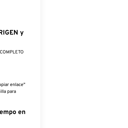
ORIGEN y
O COMPLETO
piar enlace"
lla para
tiempo en