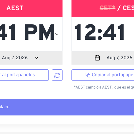
AEST
CET*
/ CE
r al portapapeles
Copiar al portapape
*AEST cambió a AEST , que es el qu
nlace