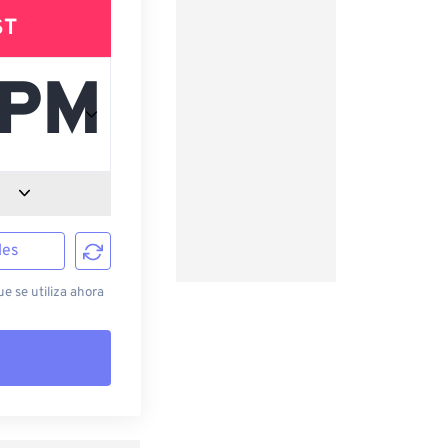
ST
les
e se utiliza ahora