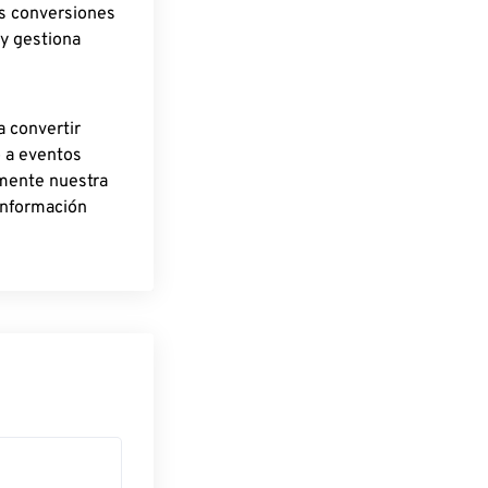
as conversiones
 y gestiona
a convertir
o a eventos
rmente nuestra
información