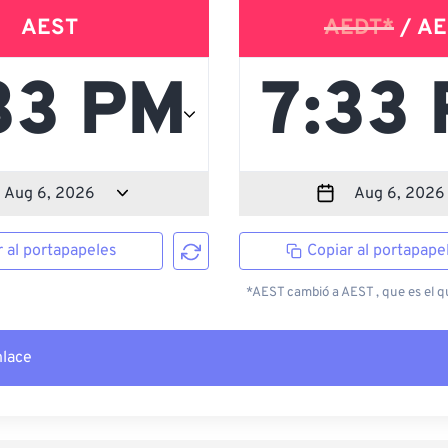
AEST
AEDT*
/ AE
r al portapapeles
Copiar al portapape
*AEST cambió a AEST , que es el qu
nlace