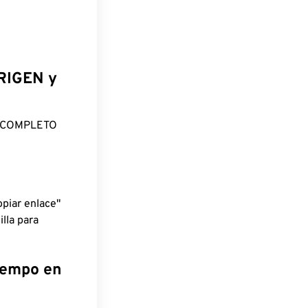
ORIGEN y
O COMPLETO
piar enlace"
lla para
tiempo en