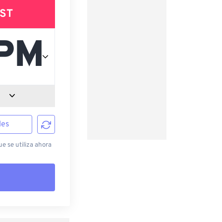
ST
les
e se utiliza ahora