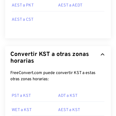
AEST a PKT
AEST a AEDT
AEST a CST
Convertir KST a otras zonas
horarias
FreeConvert.com puede convertir KST a estas
otras zonas horarias:
PST a KST
ADT a KST
WET a KST
AEST a KST