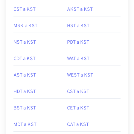
CST a KST
AKST a KST
MSK a KST
HST a KST
NST a KST
PDT a KST
CDT a KST
WAT a KST
AST a KST
WEST a KST
HDT a KST
CST a KST
BST a KST
CET a KST
MDT a KST
CAT a KST