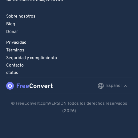
Sobre nosotros
Blog
Donar
Privacidad
Términos
Seguridad y cumplimiento
Contacto
status
Español
English
Deutsch
© FreeConvert.comVERSIÓN Todos los derechos reservados
(2026)
Español
Français
Português