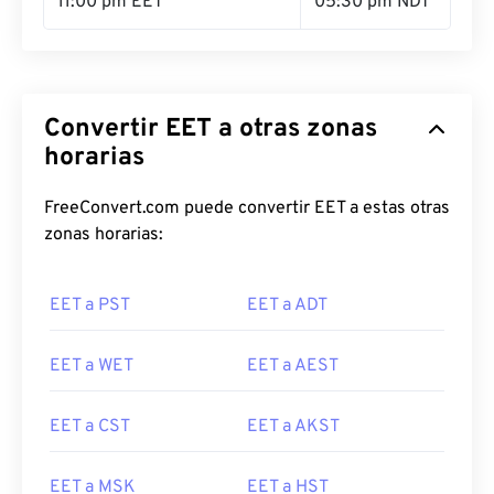
11:00 pm EET
05:30 pm NDT
Convertir EET a otras zonas
horarias
FreeConvert.com puede convertir EET a estas otras
zonas horarias:
EET a PST
EET a ADT
EET a WET
EET a AEST
EET a CST
EET a AKST
EET a MSK
EET a HST