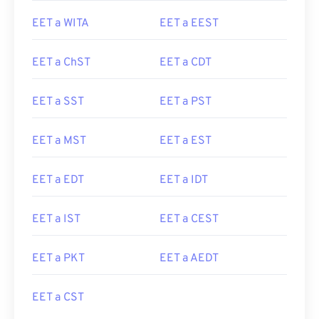
EET a WITA
EET a EEST
EET a ChST
EET a CDT
EET a SST
EET a PST
EET a MST
EET a EST
EET a EDT
EET a IDT
EET a IST
EET a CEST
EET a PKT
EET a AEDT
EET a CST