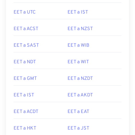
EET a UTC
EET a IST
EET a ACST
EET a NZST
EET a SAST
EET a WIB
EET a NDT
EET a WIT
EET a GMT
EET a NZDT
EET a IST
EET a AKDT
EET a ACDT
EET a EAT
EET a HKT
EET a JST