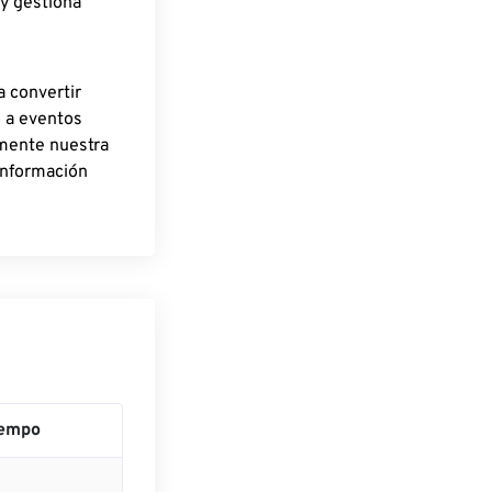
 y gestiona
a convertir
o a eventos
rmente nuestra
información
empo