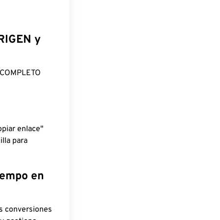
ORIGEN y
O COMPLETO
piar enlace"
lla para
tiempo en
as conversiones