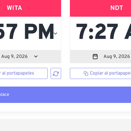
WITA
NDT
r al portapapeles
Copiar al portapape
nlace