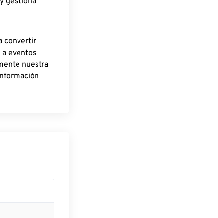
 y gestiona
a convertir
o a eventos
rmente nuestra
información