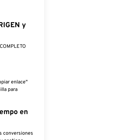
ORIGEN y
O COMPLETO
piar enlace"
lla para
tiempo en
as conversiones