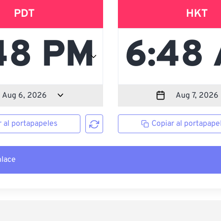
PDT
HKT
r al portapapeles
Copiar al portapape
nlace