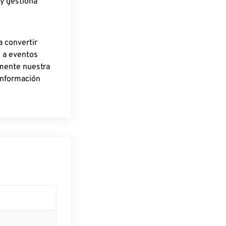
 y gestiona
a convertir
o a eventos
rmente nuestra
información