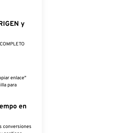
ORIGEN y
O COMPLETO
piar enlace"
lla para
tiempo en
as conversiones