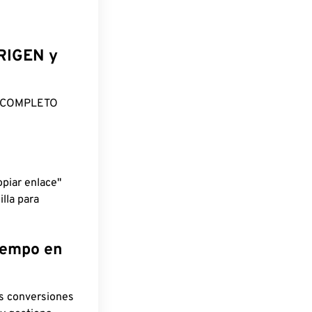
ORIGEN y
O COMPLETO
piar enlace"
lla para
tiempo en
as conversiones