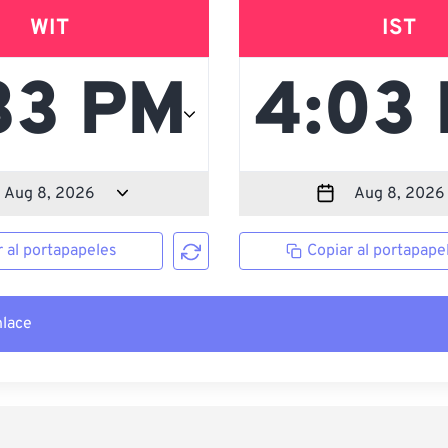
WIT
IST
r al portapapeles
Copiar al portapape
nlace