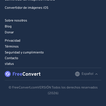
Convertidor de imágenes iOS
Sobre nosotros
Blog
Donar
Privacidad
Términos
Seguridad y cumplimiento
Contacto
status
Español
English
Deutsch
© FreeConvert.comVERSIÓN Todos los derechos reservados
(2026)
Español
Français