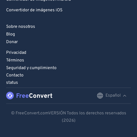
Convertidor de imágenes iOS
Sobre nosotros
Blog
Donar
Privacidad
Términos
Seguridad y cumplimiento
Contacto
status
Español
English
Deutsch
© FreeConvert.comVERSIÓN Todos los derechos reservados
(2026)
Español
Français