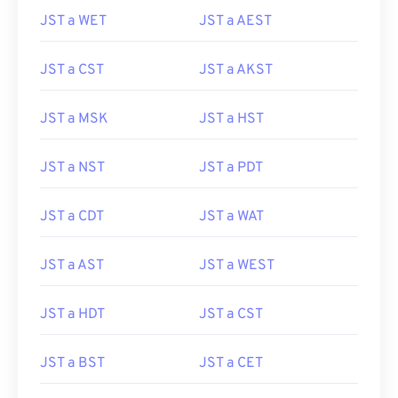
JST a WET
JST a AEST
JST a CST
JST a AKST
JST a MSK
JST a HST
JST a NST
JST a PDT
JST a CDT
JST a WAT
JST a AST
JST a WEST
JST a HDT
JST a CST
JST a BST
JST a CET