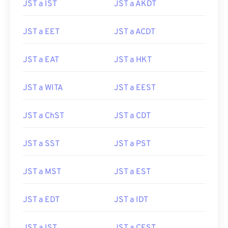
JST a IST
JST a AKDT
JST a EET
JST a ACDT
JST a EAT
JST a HKT
JST a WITA
JST a EEST
JST a ChST
JST a CDT
JST a SST
JST a PST
JST a MST
JST a EST
JST a EDT
JST a IDT