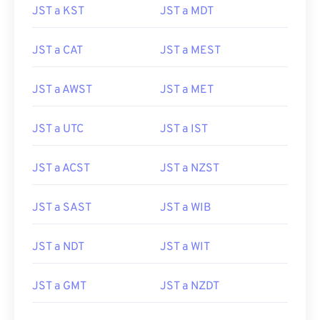
JST a KST
JST a MDT
JST a CAT
JST a MEST
JST a AWST
JST a MET
JST a UTC
JST a IST
JST a ACST
JST a NZST
JST a SAST
JST a WIB
JST a NDT
JST a WIT
JST a GMT
JST a NZDT