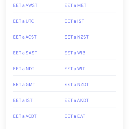
EET a AWST
EET a MET
EET a UTC
EET a IST
EET a ACST
EET a NZST
EET a SAST
EET a WIB
EET a NDT
EET a WIT
EET a GMT
EET a NZDT
EET a IST
EET a AKDT
EET a ACDT
EET a EAT