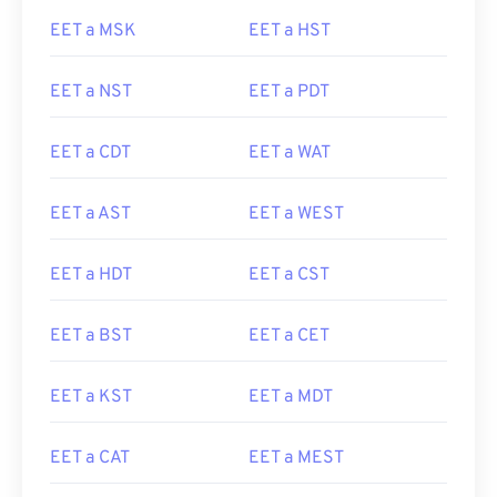
EET a MSK
EET a HST
EET a NST
EET a PDT
EET a CDT
EET a WAT
EET a AST
EET a WEST
EET a HDT
EET a CST
EET a BST
EET a CET
EET a KST
EET a MDT
EET a CAT
EET a MEST