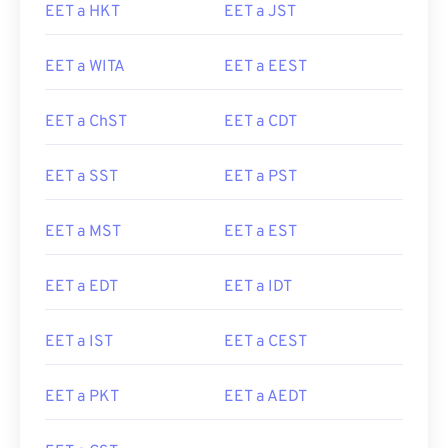
EET a HKT
EET a JST
EET a WITA
EET a EEST
EET a ChST
EET a CDT
EET a SST
EET a PST
EET a MST
EET a EST
EET a EDT
EET a IDT
EET a IST
EET a CEST
EET a PKT
EET a AEDT