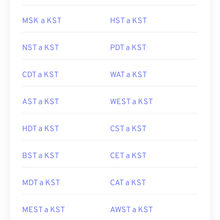
MSK a KST
HST a KST
NST a KST
PDT a KST
CDT a KST
WAT a KST
AST a KST
WEST a KST
HDT a KST
CST a KST
BST a KST
CET a KST
MDT a KST
CAT a KST
MEST a KST
AWST a KST