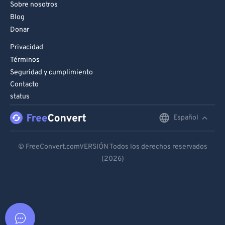
Sobre nosotros
Blog
Donar
Privacidad
Términos
Seguridad y cumplimiento
Contacto
status
Español
English
Deutsch
© FreeConvert.comVERSIÓN Todos los derechos reservados
(2026)
Español
Français
Português
Italiano