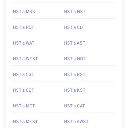
HST a MSK
HST a NST
HST a PDT
HST a CDT
HST a WAT
HST a AST
HST a WEST
HST a HDT
HST a CST
HST a BST
HST a CET
HST a KST
HST a MDT
HST a CAT
HST a MEST
HST a AWST