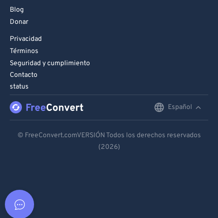
Blog
Donar
Privacidad
Términos
Seguridad y cumplimiento
Contacto
status
Español
English
Deutsch
© FreeConvert.comVERSIÓN Todos los derechos reservados
(2026)
Español
Français
Português
Italiano