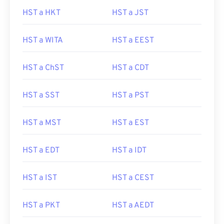
HST a HKT
HST a JST
HST a WITA
HST a EEST
HST a ChST
HST a CDT
HST a SST
HST a PST
HST a MST
HST a EST
HST a EDT
HST a IDT
HST a IST
HST a CEST
HST a PKT
HST a AEDT