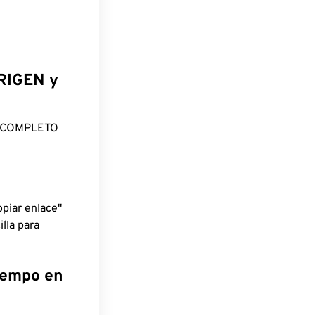
ORIGEN y
O COMPLETO
piar enlace"
lla para
tiempo en