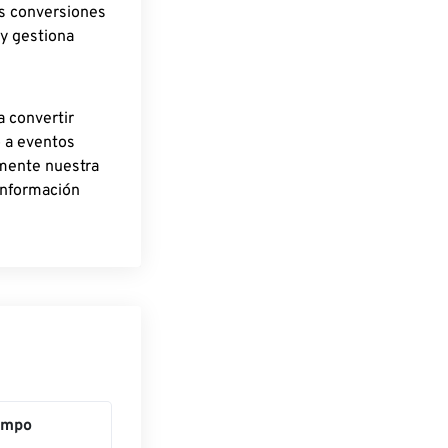
as conversiones
 y gestiona
a convertir
o a eventos
rmente nuestra
información
empo