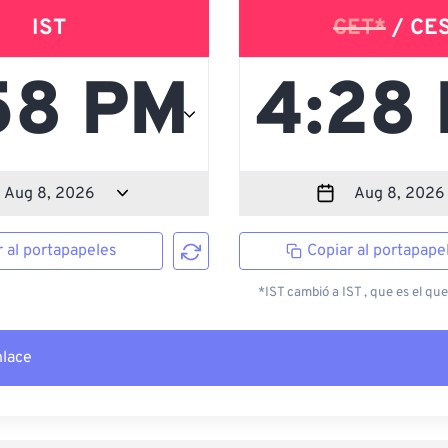
IST
CET*
/ CE
r al portapapeles
Copiar al portapape
*IST cambió a IST , que es el que
nlace