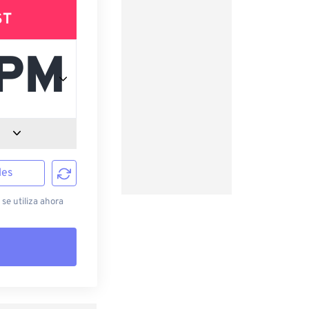
ST
les
 se utiliza ahora