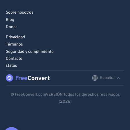
Sobre nosotros
Blog
Donar
Privacidad
Términos
Seguridad y cumplimiento
Contacto
status
Español
English
Deutsch
© FreeConvert.comVERSIÓN Todos los derechos reservados
(2026)
Español
Français
Português