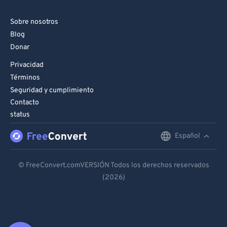
Sobre nosotros
Blog
Donar
Privacidad
Términos
Seguridad y cumplimiento
Contacto
status
Español
English
Deutsch
© FreeConvert.comVERSIÓN Todos los derechos reservados
(2026)
Español
Français
Português