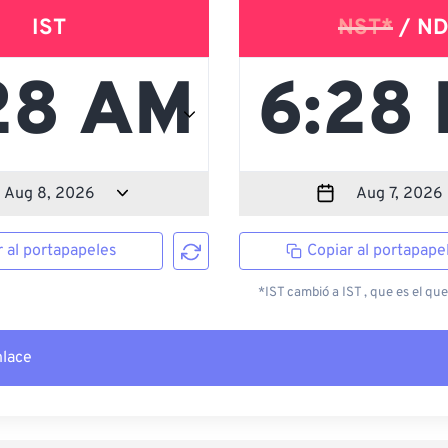
IST
NST*
/ ND
r al portapapeles
Copiar al portapape
*IST cambió a IST , que es el que
nlace