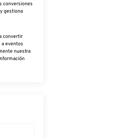
as conversiones
 y gestiona
a convertir
o a eventos
rmente nuestra
información