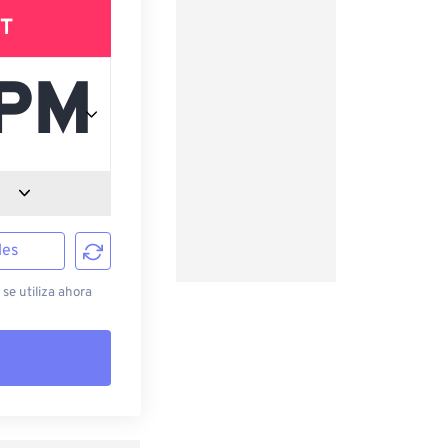
T
les
 se utiliza ahora