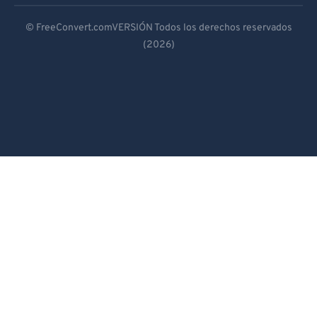
Deutsch
© FreeConvert.comVERSIÓN Todos los derechos reservados
(2026)
Español
Français
Português
Italiano
Dutch
日本語
简体中文
繁體中文
한국어
Svenska