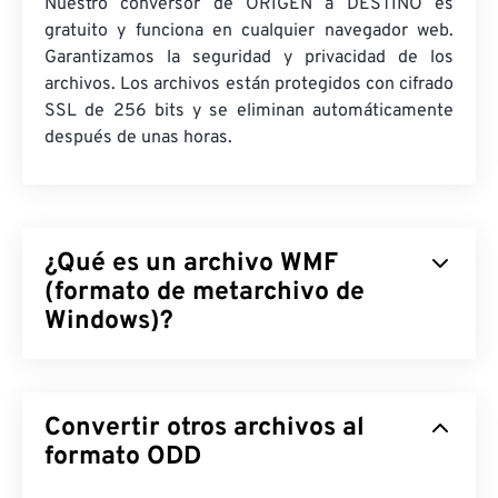
Nuestro conversor de ORIGEN a DESTINO es
gratuito y funciona en cualquier navegador web.
Garantizamos la seguridad y privacidad de los
archivos. Los archivos están protegidos con cifrado
SSL de 256 bits y se eliminan automáticamente
después de unas horas.
¿Qué es un archivo WMF
(formato de metarchivo de
Windows)?
El formato de metarchivo de Windows (WMF) es un
tipo de archivo de Microsoft Windows que permite
Convertir otros archivos al
almacenar imágenes vectoriales y de mapa de bits.
Microsoft diseñó WMF para compartir datos
formato ODD
gráficos entre sus aplicaciones. WMF es el