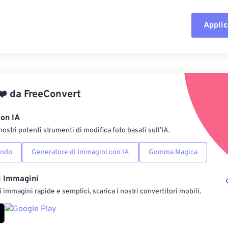
Applic
Reimposta tut
Applica da p
❤️
da
FreeConvert
Salva come p
con IA
nostri potenti strumenti di modifica foto basati sull’IA.
ondo
Generatore di Immagini con IA
Gomma Magica
i Immagini
 immagini rapide e semplici, scarica i nostri convertitori mobili.