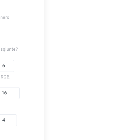
e nero
disgiunte?
e RGB.