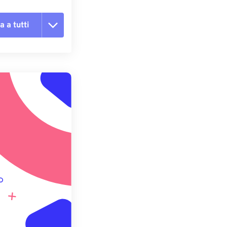
a a tutti
te le opzioni
reimpostazione
redefinito