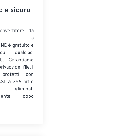
o e sicuro
onvertitore da
ENTE a
E è gratuito e
su qualsiasi
b. Garantiamo
ivacy dei file. I
 protetti con
 SSL a 256 bit e
 eliminati
amente dopo