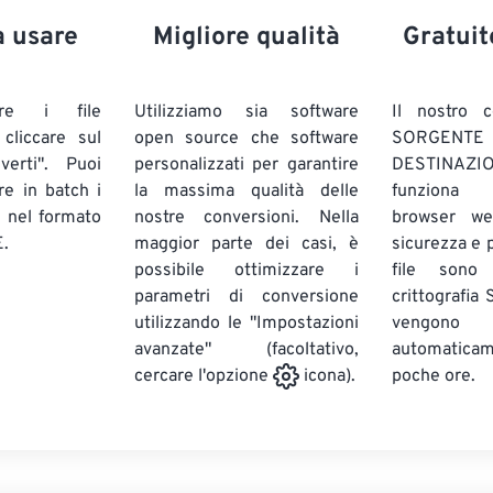
a usare
Migliore qualità
Gratuit
are i file
Utilizziamo sia software
Il nostro c
liccare sul
open source che software
SORG
verti". Puoi
personalizzati per garantire
DESTINAZION
ire in batch
i
la massima qualità delle
funziona 
E
nel formato
nostre conversioni. Nella
browser we
.
maggior parte dei casi, è
sicurezza e pr
possibile ottimizzare i
file sono
parametri di conversione
crittografia
utilizzando le "Impostazioni
vengono
avanzate" (facoltativo,
automatic
poche ore.
cercare l'opzione
icona).