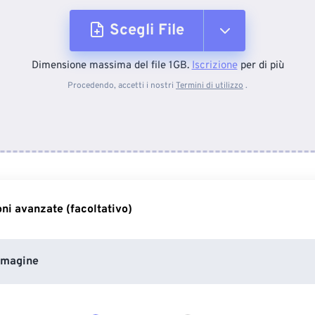
Scegli File
Dimensione massima del file 1GB.
Iscrizione
per di più
Dal dispositivo
Procedendo, accetti i nostri
Termini di utilizzo
.
Da Dropbox
Da Google Drive
ni avanzate (facoltativo)
Da OneDrive
mmagine
Dall'URL