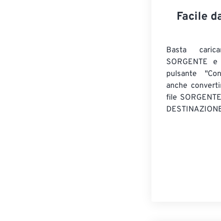
Facile d
Basta caric
SORGENTE e c
pulsante "Con
anche convert
file SORGENT
DESTINAZIONE