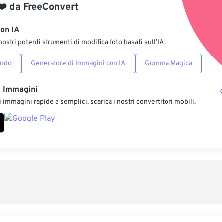
❤️
da
FreeConvert
Salva come p
con IA
nostri potenti strumenti di modifica foto basati sull’IA.
ondo
Generatore di Immagini con IA
Gomma Magica
i Immagini
 immagini rapide e semplici, scarica i nostri convertitori mobili.