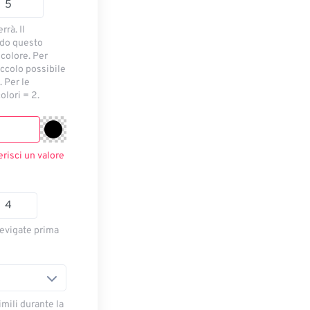
rrà. Il
ndo questo
 colore. Per
piccolo possibile
 Per le
olori = 2.
erisci un valore
levigate prima
imili durante la