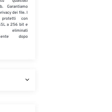
su qualsiasi
b. Garantiamo
ivacy dei file. I
 protetti con
 SSL a 256 bit e
 eliminati
amente dopo
e memorizza
era
DC50
di
arge-coupled
 rispetto alle