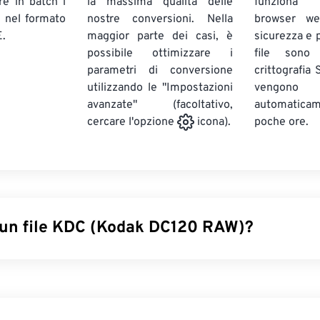
ire in batch
i
la massima qualità delle
funziona 
E
nel formato
nostre conversioni. Nella
browser we
.
maggior parte dei casi, è
sicurezza e pr
possibile ottimizzare i
file sono
parametri di conversione
crittografia
utilizzando le "Impostazioni
vengono
avanzate" (facoltativo,
automatic
poche ore.
cercare l'opzione
icona).
 un file KDC (Kodak DC120 RAW)?
gital Camera RAW (KDC) è un formato di file
RAW
obsoleto ch
ri a 24 bit
. Il KDC è stato inizialmente prodotto dalla fotocam
tato adottato anche sulla
DC120
, dotata di un
sensore CCD (ch
 x 960
pixel
. All'epoca, il KDC rappresentava un miglioramento