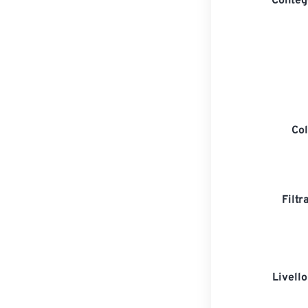
Contegg
Col
Filtr
Livell