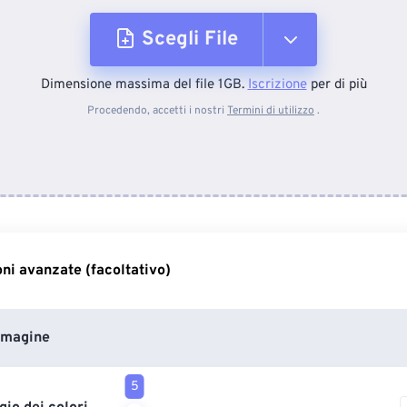
Scegli File
Dimensione massima del file 1GB.
Iscrizione
per di più
Dal dispositivo
Procedendo, accetti i nostri
Termini di utilizzo
.
Da Dropbox
Da Google Drive
ni avanzate (facoltativo)
Da OneDrive
mmagine
Dall'URL
5