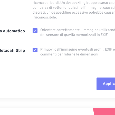
ricerca dei bordi. Un despeckling troppo scarso cau
comparsa di vettori ondulati nell'immagine, causati
discreti; un despeckling eccessivo potrebbe causar
irriconoscibile.
Orientare correttamente l'immagine utilizzando
o automatico
del sensore di gravità memorizzati in EXIF
Rimuovi dall'immagine eventuali profili, EXIF ​​
etadati Strip
commenti per ridurne le dimensioni
Applic
Reimposta tut
Applica da p