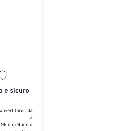
o e sicuro
onvertitore da
ENTE a
E è gratuito e