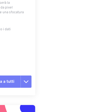
serà la
 da pixel
e una sfocatura
 i dati
e
a a tutti
te le opzioni
reimpostazione