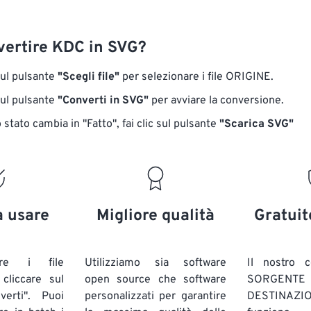
ertire KDC in SVG?
sul pulsante
"Scegli file"
per selezionare i file ORIGINE.
sul pulsante
"Converti in SVG"
per avviare la conversione.
stato cambia in "Fatto", fai clic sul pulsante
"Scarica SVG"
a usare
Migliore qualità
Gratuit
are i file
Utilizziamo sia software
Il nostro c
liccare sul
open source che software
SORG
verti". Puoi
personalizzati per garantire
DESTINAZION