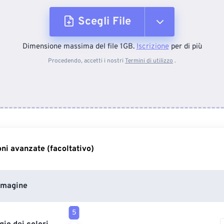
Scegli File
Dimensione massima del file 1GB.
Iscrizione
per di più
Dal dispositivo
Procedendo, accetti i nostri
Termini di utilizzo
.
Da Dropbox
Da Google Drive
ni avanzate (facoltativo)
Da OneDrive
mmagine
Dall'URL
5