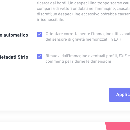
ricerca dei bordi. Un despeckling troppo scarso cau
comparsa di vettori ondulati nell'immagine, causati
discreti; un despeckling eccessivo potrebbe causar
irriconoscibile.
Orientare correttamente l'immagine utilizzando
o automatico
del sensore di gravità memorizzati in EXIF
Rimuovi dall'immagine eventuali profili, EXIF ​​
etadati Strip
commenti per ridurne le dimensioni
Applic
Reimposta tut
Applica da p