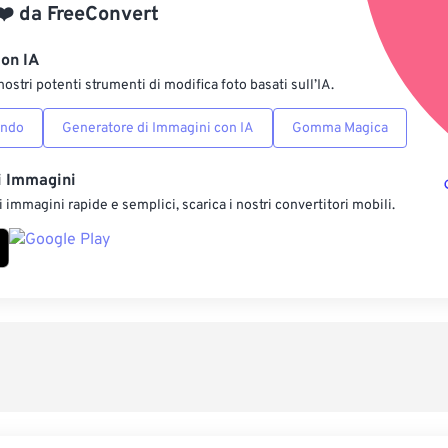
❤️
da
FreeConvert
Salva come p
con IA
nostri potenti strumenti di modifica foto basati sull’IA.
ondo
Generatore di Immagini con IA
Gomma Magica
i Immagini
 immagini rapide e semplici, scarica i nostri convertitori mobili.