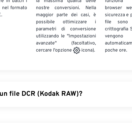
ire in batch
i
la massima qualità delle
funziona 
E
nel formato
nostre conversioni. Nella
browser we
.
maggior parte dei casi, è
sicurezza e pr
possibile ottimizzare i
file sono
parametri di conversione
crittografia
utilizzando le "Impostazioni
vengono
avanzate" (facoltativo,
automatic
poche ore.
cercare l'opzione
icona).
 un file DCR (Kodak RAW)?
 è stato il primo formato di file immagine RAW di Kodak. Lanc
te della serie di fotocamere
Kodak Digital Camera System (DCS
a un software specializzato. Sebbene Kodak abbia interrotto 
S nel 2005, il formato DCR è ancora supportato da molte fotoc