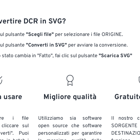
ertire DCR in SVG?
sul pulsante
"Scegli file"
per selezionare i file ORIGINE.
sul pulsante
"Converti in SVG"
per avviare la conversione.
stato cambia in "Fatto", fai clic sul pulsante
"Scarica SVG"
a usare
Migliore qualità
Gratuit
are i file
Utilizziamo sia software
Il nostro c
liccare sul
open source che software
SORG
verti". Puoi
personalizzati per garantire
DESTINAZION