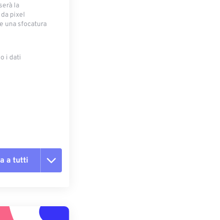
serà la
 da pixel
e una sfocatura
 i dati
e
a a tutti
te le opzioni
reimpostazione