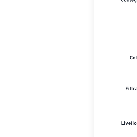
Contegg
Col
Filtr
Livell