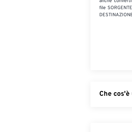
anche convert
file SORGENT
DESTINAZIONE
Che cos'è
Kodak RAW (DCR)
'90, faceva par
accompagnato d
della serie DC