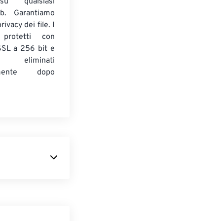
su qualsiasi
b. Garantiamo
ivacy dei file. I
 protetti con
 SSL a 256 bit e
 eliminati
amente dopo
iato negli anni
)
ed era
la produzione
amere Kodak.