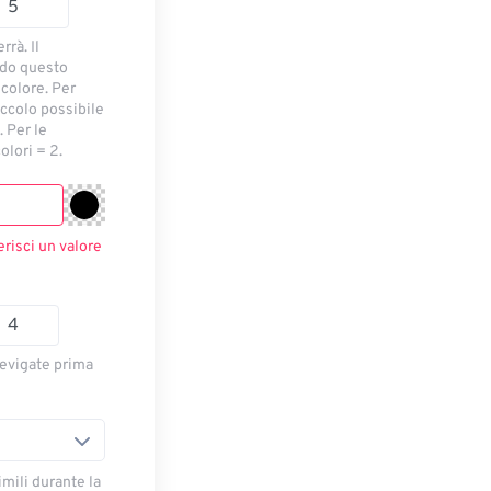
rrà. Il
ndo questo
 colore. Per
piccolo possibile
 Per le
olori = 2.
erisci un valore
levigate prima
imili durante la