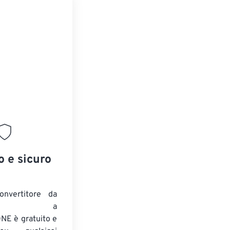
o e sicuro
onvertitore da
ENTE a
E è gratuito e